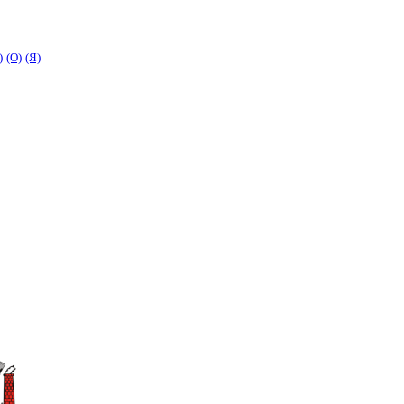
)
(O)
(Я)