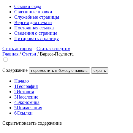
Ссылки сюда
Связанные правки
Служебные страницы
Версия для печати
Постоянная ссылка
Сведения о странице
Цитировать страницу
Стать автором
Стать экспертом
Главная
/
Статьи
/
Варзеа-Паулиста
Содержание
переместить в боковую панель
скрыть
Начало
1
География
2
История
3
Население
4
Экономика
5
Примечания
6
Ссылки
Скрыть/показать содержание