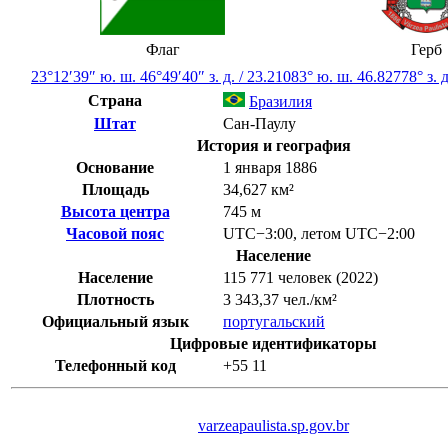
Флаг
Герб
23°12′39″ ю. ш.
46°49′40″ з. д.
/
23.21083° ю. ш. 46.82778° з. д
Страна
Бразилия
Штат
Сан-Паулу
История и география
Основание
1 января 1886
Площадь
34,627 км²
Высота центра
745 м
Часовой пояс
UTC−3:00
,
летом
UTC−2:00
Население
Население
115 771 человек (2022)
Плотность
3 343,37 чел./км²
Официальный язык
португальский
Цифровые идентификаторы
Телефонный код
+55
11
varzeapaulista.sp.gov.br