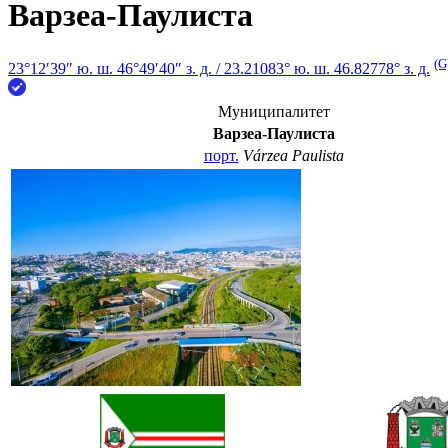
Варзеа-Паулиста
(G
23°12′39″ ю. ш.
46°49′40″ з. д.
/
23.21083° ю. ш. 46.82778° з. д.
Муниципалитет
Варзеа-Паулиста
порт.
Várzea Paulista