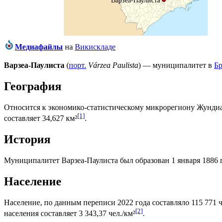
Медиафайлы
на
Викискладе
Варзеа-Паулиста
(
порт.
Várzea Paulista
) — муниципалитет в
Б
География
Относится к экономико-статистическому микрорегиону
Жунди
[1]
составляет 34,627 км²
.
История
Муниципалитет Варзеа-Паулиста был образован 1 января 1886 
Население
Население, по данным переписи 2022 года составляло 115 771 ч
[2]
населения составляет 3 343,37 чел./км²
.