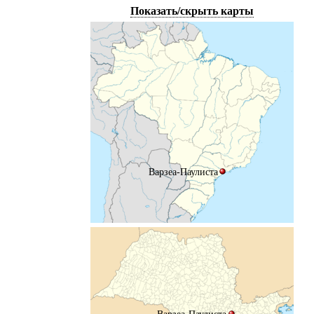
Показать/скрыть карты
Варзеа-Паулиста
Варзеа-Паулиста