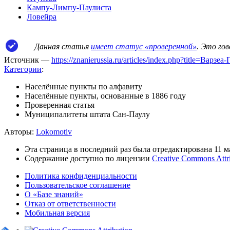
Кампу-Лимпу-Паулиста
Ловейра
Данная статья
имеет статус «проверенной»
. Это го
Источник —
https://znanierussia.ru/articles/index.php?title=Вар
Категории
:
Населённые пункты по алфавиту
Населённые пункты, основанные в 1886 году
Проверенная статья
Муниципалитеты штата Сан-Паулу
Авторы:
Lokomotiv
Эта страница в последний раз была отредактирована 11 ма
Содержание доступно по лицензии
Creative Commons Attr
Политика конфиденциальности
Пользовательское соглашение
О «Базе знаний»
Отказ от ответственности
Мобильная версия