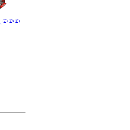
(G)
(O)
(Я)
.