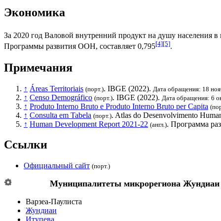
Экономика
За 2020 год
Валовой внутренний продукт на душу населения
в 
[4]
[5]
Программы развития ООН
, составляет 0,795
.
Примечания
↑
Áreas Territoriais
.
IBGE
(2022).
(порт.)
Дата обращения: 18 ноя
↑
Censo Demográfico
.
IBGE
(2022).
(порт.)
Дата обращения: 6 о
↑
Produto Interno Bruto e Produto Interno Bruto per Capita
(пор
↑
Consulta em Tabela
. Atlas do Desenvolvimento Human
(порт.)
↑
Human Development Report 2021-22
.
Программа ра
(англ.)
Ссылки
Официальный сайт
(порт.)
Муниципалитеты микрорегиона
Жундиаи
Варзеа-Паулиста
Жундиаи
Итупева