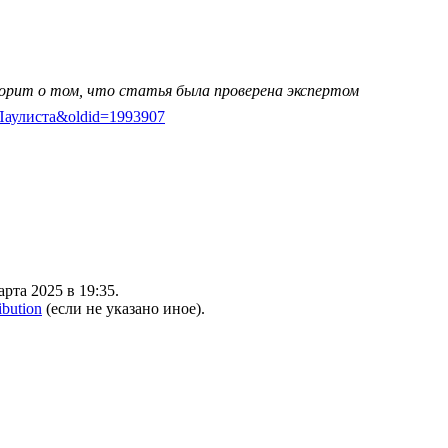
ворит о том, что статья была проверена экспертом
зеа-Паулиста&oldid=1993907
рта 2025 в 19:35.
ibution
(если не указано иное).