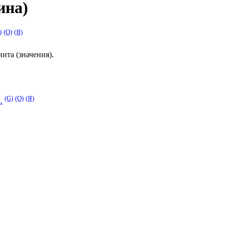
ина)
)
(O)
(Я)
ита (значения)
.
(G)
(O)
(Я)
.