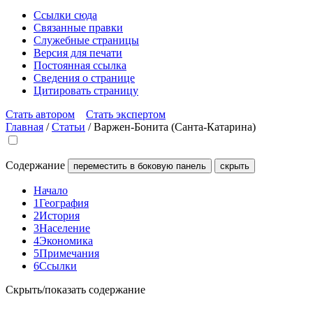
Ссылки сюда
Связанные правки
Служебные страницы
Версия для печати
Постоянная ссылка
Сведения о странице
Цитировать страницу
Стать автором
Стать экспертом
Главная
/
Статьи
/
Варжен-Бонита (Санта-Катарина)
Содержание
переместить в боковую панель
скрыть
Начало
1
География
2
История
3
Население
4
Экономика
5
Примечания
6
Ссылки
Скрыть/показать содержание