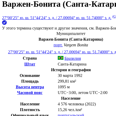
Варжен-Бонита (Санта-Катар
(G
27°00′25″ ю. ш.
51°44′24″ з. д.
/
27.00694° ю. ш. 51.74000° з. д.
У этого термина существуют и другие значения, см.
Варжен-Бон
Муниципалитет
Варжен-Бонита (Санта-Катарина)
порт.
Vargem Bonita
27°00′25″ ю. ш.
51°44′24″ з. д.
/
27.00694° ю. ш. 51.74000° з. д
Страна
Бразилия
Штат
Санта-Катарина
История и география
Основание
30 марта 1992
Площадь
299,81 км²
Высота центра
1095 м
Часовой пояс
UTC−3:00
,
летом
UTC−2:00
Население
Население
4 576 человека (2022)
Плотность
15,26 чел./км²
Официальный язык
португальский