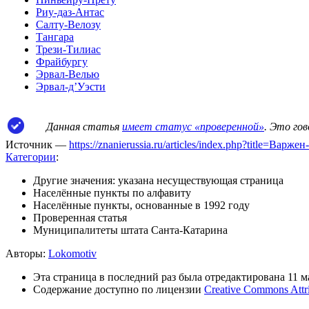
Риу-даз-Антас
Салту-Велозу
Тангара
Трези-Тилиас
Фрайбургу
Эрвал-Велью
Эрвал-д’Уэсти
Данная статья
имеет статус «проверенной»
. Это го
Источник —
https://znanierussia.ru/articles/index.php?title=В
Категории
:
Другие значения: указана несуществующая страница
Населённые пункты по алфавиту
Населённые пункты, основанные в 1992 году
Проверенная статья
Муниципалитеты штата Санта-Катарина
Авторы:
Lokomotiv
Эта страница в последний раз была отредактирована 11 ма
Содержание доступно по лицензии
Creative Commons Attr