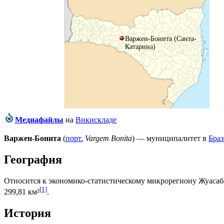
Варжен-Бонита (Санта-
Катарина)
Медиафайлы
на
Викискладе
Варжен-Бонита
(
порт.
Vargem Bonita
) — муниципалитет в
Бра
География
Относится к экономико-статистическому микрорегиону
Жуасаб
[1]
299,81 км²
.
История