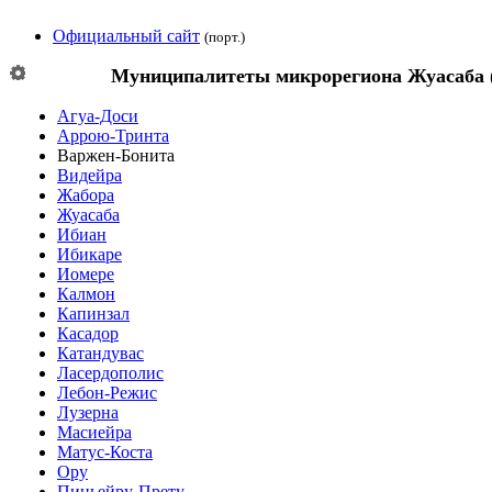
Официальный сайт
(порт.)
Муниципалитеты микрорегиона
Жуасаба
Агуа-Доси
Аррою-Тринта
Варжен-Бонита
Видейра
Жабора
Жуасаба
Ибиан
Ибикаре
Иомере
Калмон
Капинзал
Касадор
Катандувас
Ласердополис
Лебон-Режис
Лузерна
Масиейра
Матус-Коста
Ору
Пиньейру-Прету