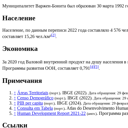
Муниципалитет Варжен-Бонита был образован 30 марта 1992 г
Население
Население, по данным переписи 2022 года составляло 4 576 чел
[2]
составляет 15,26 чел./км²
.
Экономика
За 2020 год
Валовой внутренний продукт на душу населения
в 
[4]
[5]
Программы развития ООН
, составляет 0,791
.
Примечания
↑
Áreas Territoriais
.
IBGE
(2022).
(порт.)
Дата обращения: 29 фев
↑
Censo Demográfico
.
IBGE
(2022).
(порт.)
Дата обращения: 29 
↑
PIB per capita
.
IBGE
(2024).
(порт.)
Дата обращения: 29 феврал
↑
Consulta em Tabela
. Atlas do Desenvolvimento Human
(порт.)
↑
Human Development Report 2021-22
.
Программа ра
(англ.)
Ссылки