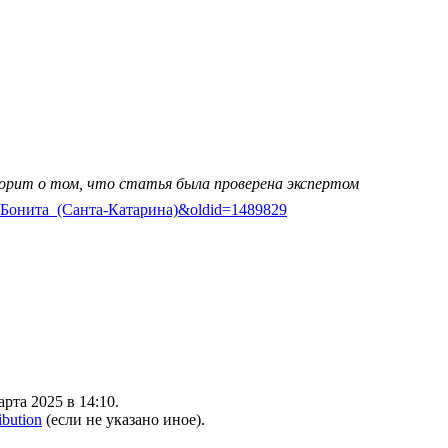
ворит о том, что статья была проверена экспертом
аржен-Бонита_(Санта-Катарина)&oldid=1489829
рта 2025 в 14:10.
ibution
(если не указано иное).