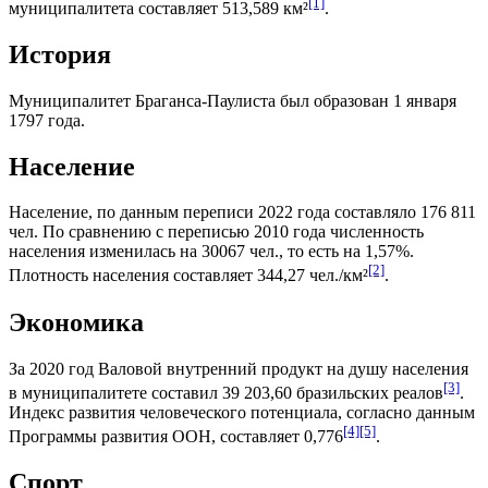
[1]
муниципалитета составляет 513,589 км²
.
История
Муниципалитет Браганса-Паулиста был образован 1 января
1797 года.
Население
Население, по данным переписи 2022 года составляло 176 811
чел. По сравнению с переписью 2010 года численность
населения изменилась на 30067 чел., то есть на 1,57%.
[2]
Плотность населения составляет 344,27 чел./км²
.
Экономика
За 2020 год
Валовой внутренний продукт на душу населения
[3]
в муниципалитете составил 39 203,60
бразильских реалов
.
Индекс развития человеческого потенциала
, согласно данным
[4]
[5]
Программы развития ООН
, составляет 0,776
.
Спорт