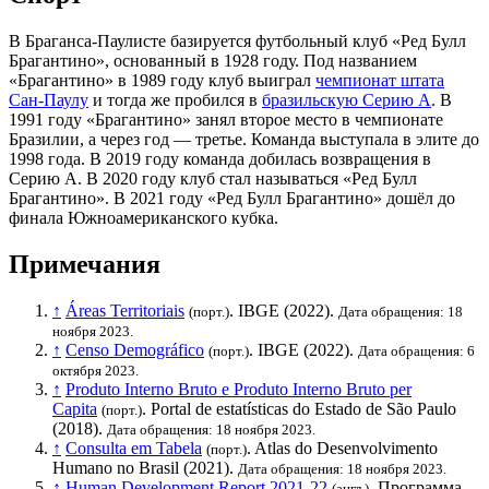
В Браганса-Паулисте базируется футбольный клуб «
Ред Булл
Брагантино
», основанный в 1928 году. Под названием
«Брагантино» в 1989 году клуб выиграл
чемпионат штата
Сан-Паулу
и тогда же пробился в
бразильскую Серию A
. В
1991 году «Брагантино» занял второе место в чемпионате
Бразилии, а через год — третье. Команда выступала в элите до
1998 года. В 2019 году команда добилась возвращения в
Серию A. В 2020 году клуб стал называться «Ред Булл
Брагантино». В 2021 году «Ред Булл Брагантино» дошёл до
финала
Южноамериканского кубка
.
Примечания
↑
Áreas Territoriais
.
IBGE
(2022).
(порт.)
Дата обращения: 18
ноября 2023.
↑
Censo Demográfico
.
IBGE
(2022).
(порт.)
Дата обращения: 6
октября 2023.
↑
Produto Interno Bruto e Produto Interno Bruto per
Capita
. Portal de estatísticas do Estado de São Paulo
(порт.)
(2018).
Дата обращения: 18 ноября 2023.
↑
Consulta em Tabela
. Atlas do Desenvolvimento
(порт.)
Humano no Brasil (2021).
Дата обращения: 18 ноября 2023.
↑
Human Development Report 2021-22
.
Программа
(англ.)