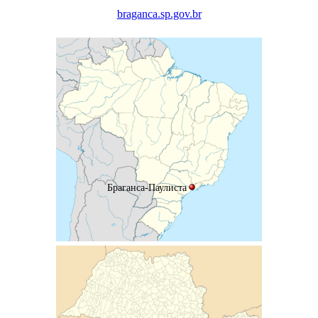
braganca.sp.gov.br
Браганса-Паулиста