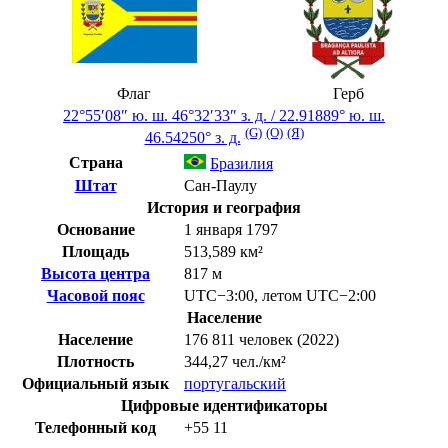
Флаг
Герб
22°55′08″ ю. ш.
46°32′33″ з. д.
/
22.91889° ю. ш.
(G)
(O)
(Я)
46.54250° з. д.
Страна
Бразилия
Штат
Сан-Паулу
История и география
Основание
1 января 1797
Площадь
513,589 км²
Высота центра
817 м
Часовой пояс
UTC−3:00
,
летом
UTC−2:00
Население
Население
176 811 человек (2022)
Плотность
344,27 чел./км²
Официальный язык
португальский
Цифровые идентификаторы
Телефонный код
+55
11