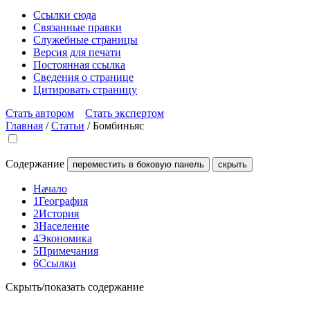
Ссылки сюда
Связанные правки
Служебные страницы
Версия для печати
Постоянная ссылка
Сведения о странице
Цитировать страницу
Стать автором
Стать экспертом
Главная
/
Статьи
/
Бомбиньяс
Содержание
переместить в боковую панель
скрыть
Начало
1
География
2
История
3
Население
4
Экономика
5
Примечания
6
Ссылки
Скрыть/показать содержание