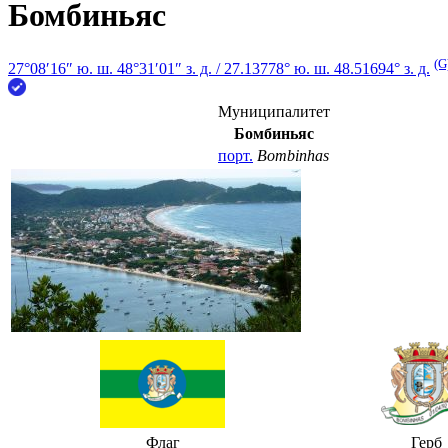
Бомбиньяс
(G
27°08′16″ ю. ш.
48°31′01″ з. д.
/
27.13778° ю. ш. 48.51694° з. д.
Муниципалитет
Бомбиньяс
порт.
Bombinhas
Флаг
Герб