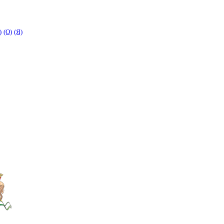
)
(O)
(Я)