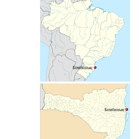
Бомбиньяс
Бомбиньяс