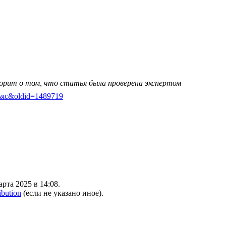
ворит о том, что статья была проверена экспертом
биньяс&oldid=1489719
рта 2025 в 14:08.
ibution
(если не указано иное).