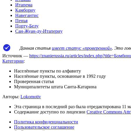
Итапема
Камбориу
Навегантис
Пенья
Порту-Белу
Сан-Жуан-ду-Итапериу
Данная статья
имеет статус «проверенной»
. Это го
Источник —
https://znanierussia.ru/articles/index.php?title=Бом
Категории
:
Населённые пункты по алфавиту
Населённые пункты, основанные в 1992 году
Проверенная статья
Муниципалитеты штата Санта-Катарина
Авторы:
Lokomotiv
Эта страница в последний раз была отредактирована 11 ма
Содержание доступно по лицензии
Creative Commons Attr
Политика конфиденциальности
Пользовательское соглашение