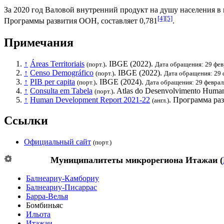
За 2020 год
Валовой внутренний продукт на душу населения
в 
[4]
[5]
Программы развития ООН
, составляет 0,781
.
Примечания
↑
Áreas Territoriais
.
IBGE
(2022).
(порт.)
Дата обращения: 29 фев
↑
Censo Demográfico
.
IBGE
(2022).
(порт.)
Дата обращения: 29 
↑
PIB per capita
.
IBGE
(2024).
(порт.)
Дата обращения: 29 феврал
↑
Consulta em Tabela
. Atlas do Desenvolvimento Human
(порт.)
↑
Human Development Report 2021-22
.
Программа ра
(англ.)
Ссылки
Официальный сайт
(порт.)
Муниципалитеты микрорегиона
Итажаи
(
Балнеариу-Камбориу
Балнеариу-Писаррас
Барра-Велья
Бомбиньяс
Ильота
Итажаи