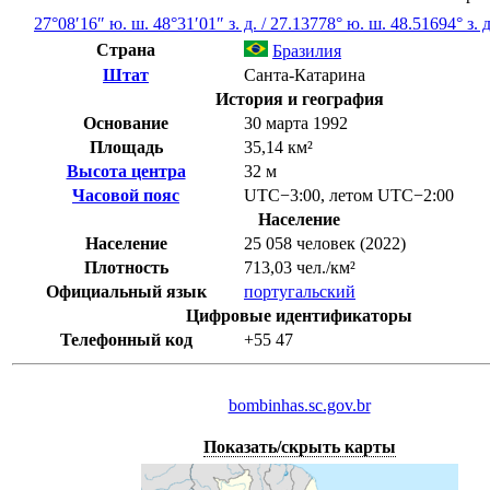
27°08′16″ ю. ш.
48°31′01″ з. д.
/
27.13778° ю. ш. 48.51694° з. д
Страна
Бразилия
Штат
Санта-Катарина
История и география
Основание
30 марта 1992
Площадь
35,14 км²
Высота центра
32 м
Часовой пояс
UTC−3:00
,
летом
UTC−2:00
Население
Население
25 058 человек (2022)
Плотность
713,03 чел./км²
Официальный язык
португальский
Цифровые идентификаторы
Телефонный код
+55
47
bombinhas.sc.gov.br
Показать/скрыть карты