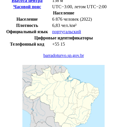
Высота центра
158 м
Часовой пояс
UTC−3:00
,
летом
UTC−2:00
Население
Население
6 876 человек (2022)
Плотность
6,83 чел./км²
Официальный язык
португальский
Цифровые идентификаторы
Телефонный код
+55
15
barradoturvo.sp.gov.br