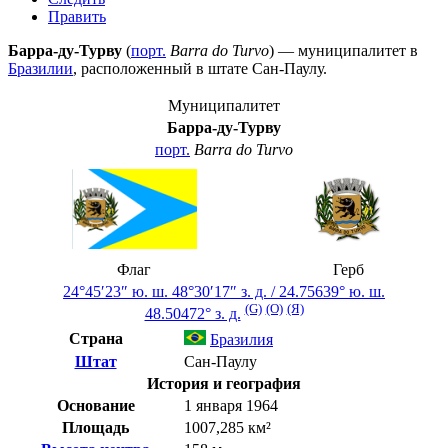
Править
Барра-ду-Турву
(
порт.
Barra do Turvo
) — муниципалитет в
Бразилии
, расположенный в штате
Сан-Паулу
.
Муниципалитет
Барра-ду-Турву
порт.
Barra do Turvo
Флаг
Герб
24°45′23″ ю. ш.
48°30′17″ з. д.
/
24.75639° ю. ш.
(G)
(O)
(Я)
48.50472° з. д.
Страна
Бразилия
Штат
Сан-Паулу
История и география
Основание
1 января 1964
Площадь
1007,285 км²