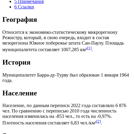
5
Примечания
6
Ссылки
География
Относится к экономико-статистическому микрорегиону
Режистру
, который, в свою очередь, входит в состав
мезорегиона
Южное побережье штата Сан-Паулу
. Площадь
[1]
муниципалитета составляет 1007,285 км²
.
История
Муниципалитет Барра-ду-Турву был образован 1 января 1964
года.
Население
Население, по данным переписи 2022 года составляло 6 876
чел. По сравнению с переписью 2010 года численность
населения изменилась на -853 чел., то есть на -0,97%.
[2]
Плотность населения составляет 6,83 чел./км²
.