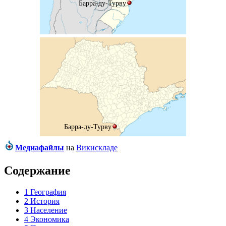
Барра-ду-Турву
Барра-ду-Турву
Медиафайлы
на
Викискладе
Содержание
1
География
2
История
3
Население
4
Экономика