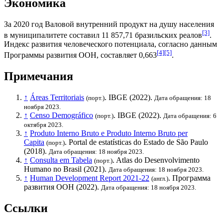
Экономика
За 2020 год
Валовой внутренний продукт на душу населения
[3]
в муниципалитете составил 11 857,71
бразильских реалов
.
Индекс развития человеческого потенциала
, согласно данным
[4]
[5]
Программы развития ООН
, составляет 0,663
.
Примечания
↑
Áreas Territoriais
.
IBGE
(2022).
(порт.)
Дата обращения: 18
ноября 2023.
↑
Censo Demográfico
.
IBGE
(2022).
(порт.)
Дата обращения: 6
октября 2023.
↑
Produto Interno Bruto e Produto Interno Bruto per
Capita
. Portal de estatísticas do Estado de São Paulo
(порт.)
(2018).
Дата обращения: 18 ноября 2023.
↑
Consulta em Tabela
. Atlas do Desenvolvimento
(порт.)
Humano no Brasil (2021).
Дата обращения: 18 ноября 2023.
↑
Human Development Report 2021-22
.
Программа
(англ.)
развития ООН
(2022).
Дата обращения: 18 ноября 2023.
Ссылки