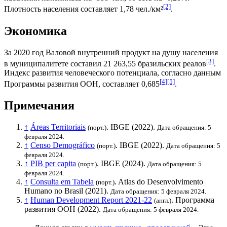
[2]
Плотность населения составляет 1,78 чел./км²
.
Экономика
За 2020 год
Валовой внутренний продукт на душу населения
[3]
в муниципалитете составил 21 263,55
бразильских реалов
.
Индекс развития человеческого потенциала
, согласно данным
[4]
[5]
Программы развития ООН
, составляет 0,685
.
Примечания
↑
Áreas Territoriais
.
IBGE
(2022).
(порт.)
Дата обращения: 5
февраля 2024.
↑
Censo Demográfico
.
IBGE
(2022).
(порт.)
Дата обращения: 5
февраля 2024.
↑
PIB per capita
.
IBGE
(2024).
(порт.)
Дата обращения: 5
февраля 2024.
↑
Consulta em Tabela
. Atlas do Desenvolvimento
(порт.)
Humano no Brasil (2021).
Дата обращения: 5 февраля 2024.
↑
Human Development Report 2021-22
.
Программа
(англ.)
развития ООН
(2022).
Дата обращения: 5 февраля 2024.