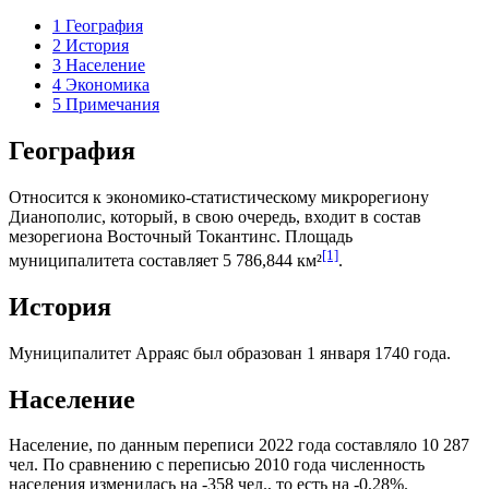
1
География
2
История
3
Население
4
Экономика
5
Примечания
География
Относится к экономико-статистическому микрорегиону
Дианополис
, который, в свою очередь, входит в состав
мезорегиона
Восточный Токантинс
. Площадь
[1]
муниципалитета составляет 5 786,844 км²
.
История
Муниципалитет Арраяс был образован 1 января 1740 года.
Население
Население, по данным переписи 2022 года составляло 10 287
чел. По сравнению с переписью 2010 года численность
населения изменилась на -358 чел., то есть на -0,28%.