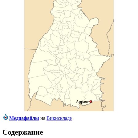
Арраяс
Медиафайлы
на
Викискладе
Содержание