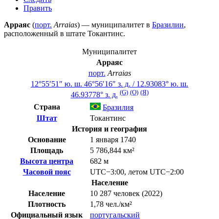
Править
Арраяс
(
порт.
Arraias
) — муниципалитет в
Бразилии
,
расположенный в штате
Токантинс
.
Муниципалитет
Арраяс
порт.
Arraias
12°55′51″ ю. ш.
46°56′16″ з. д.
/
12.93083° ю. ш.
(G)
(O)
(Я)
46.93778° з. д.
Страна
Бразилия
Штат
Токантинс
История и география
Основание
1 января 1740
Площадь
5 786,844 км²
Высота центра
682 м
Часовой пояс
UTC−3:00
,
летом
UTC−2:00
Население
Население
10 287 человек (2022)
Плотность
1,78 чел./км²
Официальный язык
португальский