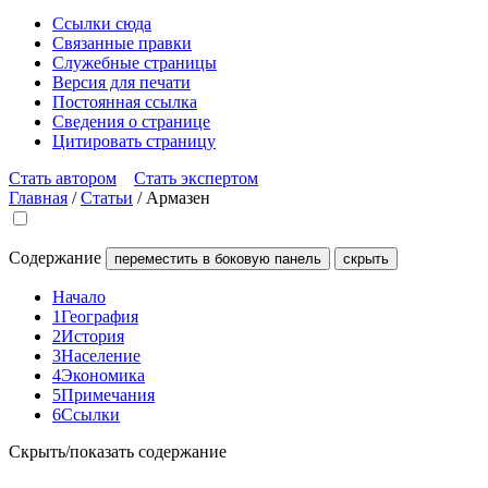
Ссылки сюда
Связанные правки
Служебные страницы
Версия для печати
Постоянная ссылка
Сведения о странице
Цитировать страницу
Стать автором
Стать экспертом
Главная
/
Статьи
/
Армазен
Содержание
переместить в боковую панель
скрыть
Начало
1
География
2
История
3
Население
4
Экономика
5
Примечания
6
Ссылки
Скрыть/показать содержание