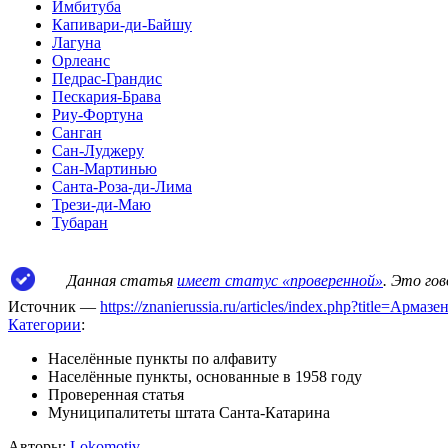
Имбитуба
Капивари-ди-Байшу
Лагуна
Орлеанс
Педрас-Грандис
Пескария-Брава
Риу-Фортуна
Санган
Сан-Луджеру
Сан-Мартинью
Санта-Роза-ди-Лима
Трези-ди-Маю
Тубаран
Данная статья
имеет статус «проверенной»
. Это го
Источник —
https://znanierussia.ru/articles/index.php?title=Арма
Категории
:
Населённые пункты по алфавиту
Населённые пункты, основанные в 1958 году
Проверенная статья
Муниципалитеты штата Санта-Катарина
Авторы:
Lokomotiv