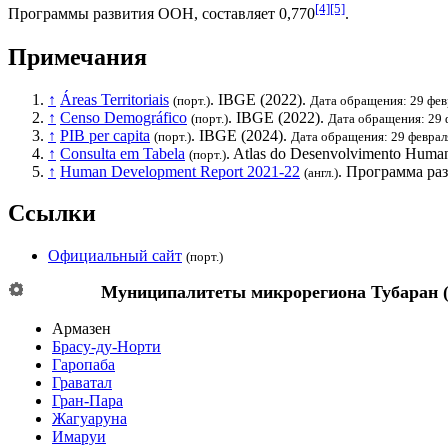
[4]
[5]
Программы развития ООН
, составляет 0,770
.
Примечания
↑
Áreas Territoriais
.
IBGE
(2022).
(порт.)
Дата обращения: 29 фев
↑
Censo Demográfico
.
IBGE
(2022).
(порт.)
Дата обращения: 29 
↑
PIB per capita
.
IBGE
(2024).
(порт.)
Дата обращения: 29 феврал
↑
Consulta em Tabela
. Atlas do Desenvolvimento Human
(порт.)
↑
Human Development Report 2021-22
.
Программа ра
(англ.)
Ссылки
Официальный сайт
(порт.)
Муниципалитеты микрорегиона
Тубаран
Армазен
Брасу-ду-Норти
Гаропаба
Граватал
Гран-Пара
Жагуаруна
Имаруи