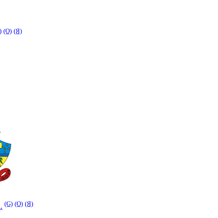
)
(O)
(Я)
(G)
(O)
(Я)
.