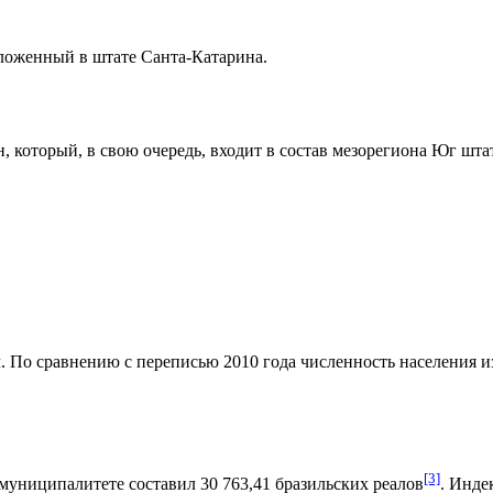
оложенный в штате
Санта-Катарина
.
н
, который, в свою очередь, входит в состав мезорегиона
Юг штат
. По сравнению с переписью 2010 года численность населения изм
[3]
муниципалитете составил 30 763,41
бразильских реалов
.
Индек