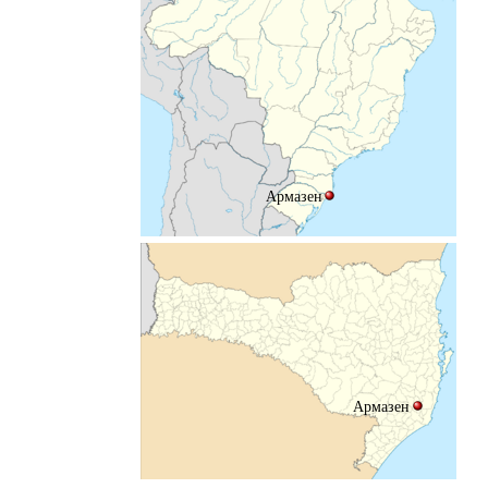
Армазен
Армазен