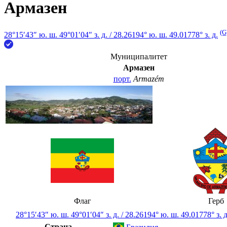
Армазен
(G
28°15′43″ ю. ш.
49°01′04″ з. д.
/
28.26194° ю. ш. 49.01778° з. д.
Муниципалитет
Армазен
порт.
Armazém
Флаг
Герб
28°15′43″ ю. ш.
49°01′04″ з. д.
/
28.26194° ю. ш. 49.01778° з. д
Страна