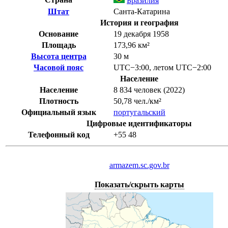
Бразилия
Штат
Санта-Катарина
История и география
Основание
19 декабря 1958
Площадь
173,96 км²
Высота центра
30 м
Часовой пояс
UTC−3:00
,
летом
UTC−2:00
Население
Население
8 834 человек (2022)
Плотность
50,78 чел./км²
Официальный язык
португальский
Цифровые идентификаторы
Телефонный код
+55
48
armazem.sc.gov.br
Показать/скрыть карты