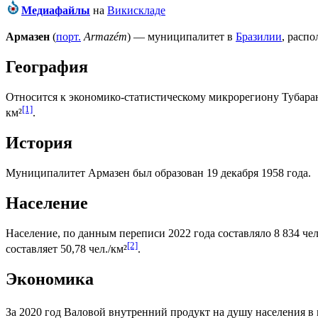
Медиафайлы
на
Викискладе
Армазен
(
порт.
Armazém
) — муниципалитет в
Бразилии
, расп
География
Относится к экономико-статистическому микрорегиону
Тубара
[1]
км²
.
История
Муниципалитет Армазен был образован 19 декабря 1958 года.
Население
Население, по данным переписи 2022 года составляло 8 834 чел
[2]
составляет 50,78 чел./км²
.
Экономика
За 2020 год
Валовой внутренний продукт на душу населения
в 