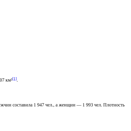
[1]
07 км²
.
мужчин составила 1 947 чел., а женщин — 1 993 чел. Плотность