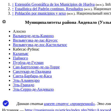
↑
Extensión Geográfica de los Municipios de Huelva
. In
(исп.)
↑
Estadística del Padrón continuo. Resultados
.
Национал
(исп.)
↑
Población por municipios y sexo
.
Национальный инст
(исп.)
Муниципалитеты района
Андевало
(
Уэль
Алосно
Вальверде-дель-Камино
Вильянуэва-де-лас-Крусес
Вильянуэва-де-лос-Кастильехос
Кабесас-Рубиас
Каланьяс
Паймого
Пуэбла-де-Гусман
Сан-Бартоломе-де-ла-Торре
Санлукар-де-Гвадиана
Санта-Барбара-де-Каса
Эль-Альмендро
Эль-Гранадо
Эль-Серро-де-Андевало
Данная статья
имеет статус «проверенной»
. Это го
Источник —
https://znanierussia.ru/articles/index.php?title=Алос