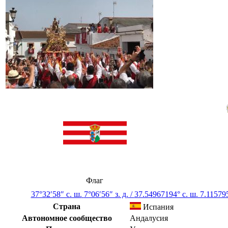
Флаг
37°32′58″ с. ш.
7°06′56″ з. д.
/
37.54967194° с. ш. 7.115795
Страна
Испания
Автономное сообщество
Андалусия