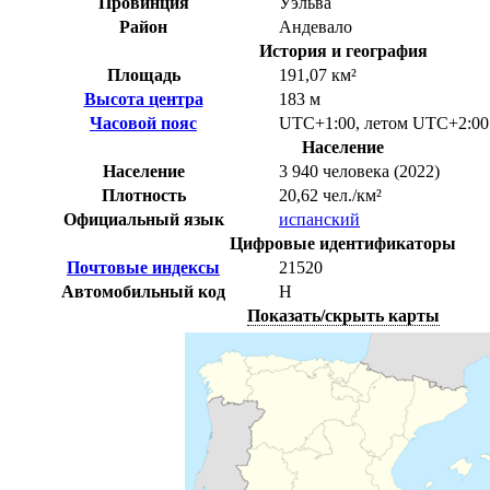
Провинция
Уэльва
Район
Андевало
История и география
Площадь
191,07 км²
Высота центра
183 м
Часовой пояс
UTC+1:00
,
летом
UTC+2:00
Население
Население
3 940 человека (2022)
Плотность
20,62 чел./км²
Официальный язык
испанский
Цифровые идентификаторы
Почтовые индексы
21520
Автомобильный код
H
Показать/скрыть карты