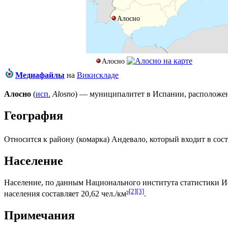
Алосно
Алосно
Медиафайлы
на
Викискладе
Алосно
(
исп.
Alosno
) — муниципалитет в
Испании
, располож
География
Относится к району (
комарка
)
Андевало
, который входит в со
Население
Население, по данным
Национального института статистики 
[2]
[3]
населения составляет 20,62 чел./км²
.
Примечания