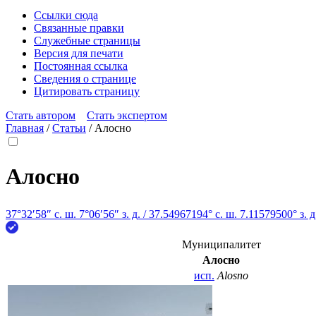
Ссылки сюда
Связанные правки
Служебные страницы
Версия для печати
Постоянная ссылка
Сведения о странице
Цитировать страницу
Стать автором
Стать экспертом
Главная
/
Статьи
/
Алосно
Алосно
37°32′58″ с. ш.
7°06′56″ з. д.
/
37.54967194° с. ш. 7.11579500° з. д
Муниципалитет
Алосно
исп.
Alosno