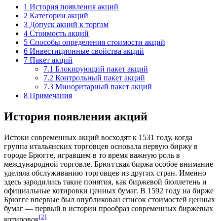
1
История появления акций
2
Категории акций
3
Допуск акций к торгам
4
Стоимость акций
5
Способы определения стоимости акций
6
Инвестиционные свойства акций
7
Пакет акций
7.1
Блокирующий пакет акций
7.2
Контрольный пакет акций
7.3
Миноритарный пакет акций
8
Примечания
История появления акций
Истоки современных акций восходят к 1531 году, когда
группа итальянских торговцев основала первую биржу в
городе Брюгге, игравшем в то время важную роль в
международной торговле. Брюггская биржа особое внимание
уделяла обслуживанию торговцев из других стран. Именно
здесь зародились такие понятия, как биржевой бюллетень и
официальные котировки ценных бумаг. В 1592 году на бирже
Брюгге впервые был опубликован список стоимостей ценных
бумаг — первый в истории прообраз современных биржевых
[2]
котировок
.