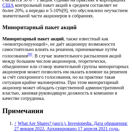
США
контрольный пакет акций в среднем составляет не
более 20%, а нередко и 5-10%[9], что обусловлено неучастием
значительной части акционеров в собраниях.
Миноритарный пакет акций
Миноритарный пакет акций
, также известный как
«неконтролирующий», не даёт акционеру возможности
самостоятельно влиять на решения, принимаемые путём
[9]
голосования
. В случае значительного распыления акций
между большим числом акционеров, теоретически,
объединение или сговор значительной группы миноритарных
акционеров может позволить им оказать влияние на решения
за счёт синхронного голосования, но на практике такая
ситуация крайне маловероятна. При этом миноритарный
акционер может обладать существенной административной
властью, занимая руководящую должность в компании в
качестве сотрудника.
Примечания
↑
What Are Shares? (англ.). Investopedia. Дата обращения:
27 января 2022. Архивировано 17 апреля 2021 года.
.