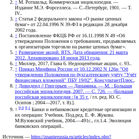
↑
М. Ротшильд. Коммерческая энциклопедия. —
Издание М.Э. Форселлеса. — С.-Петербург, 1901. — Т.
IV..
↑
Статья 2 федерального закона «О рынке ценных
бумаг» от 22.04.1996 N 39-ФЗ в редакции 28 декабря
2002 года.
↑
Постановление ФКЦБ РФ от 16.11.1998 N 49 «Об
утверждении Положения о требованиях, предъявляемых
к организаторам торговли на рынке ценных бумаг».
↑
Размещение акций. RTS. Дата обращения: 21 марта
2012. Архивировано 18 июня 2013 года
.
↑
Миллер, 2017, Глава 6. Недооценённые акции, с. 93..
↑
Приказ Минфина России от 10.12.2002 N 126н "Об
утверждении Положения по бухгалтерскому учёту "Учёт
финансовых вложений" ПБУ 19/02". КонсультантПлюс.
.
↑
Дивиденд // Григорьев — Динамика. — М. : Большая
российская энциклопедия, 2007. — С. 726. — (Большая
российская энциклопедия : [в 35 т.
/ гл. ред. Ю. С.
Осипов ; 2004—2017, т. 8).]
.
9,0
9,1
↑
Банки и небанковские кредитные организации и
их операции: Учебник. Под.ред. Е. Ф. Жукова.
М:Вузовский учебник, 2004.—491с., гл.1.4. Эволюция
банковских операций..
Источник —
https://znanierussia.ru/articles/index.php?