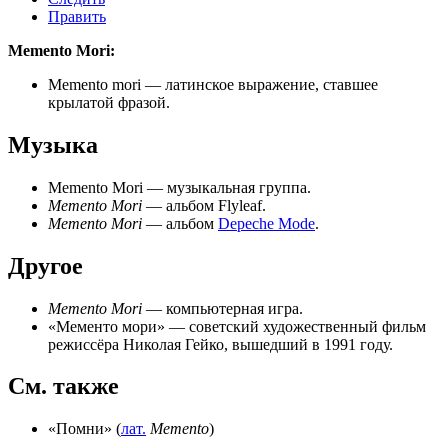
Править
Memento Mori:
Memento mori
— латинское выражение, ставшее
крылатой фразой.
Музыка
Memento Mori
— музыкальная группа.
Memento Mori
— альбом Flyleaf.
Memento Mori
— альбом
Depeche Mode
.
Другое
Memento Mori
— компьютерная игра.
«
Мементо мори
» — советский художественный фильм
режиссёра Николая Гейко, вышедший в 1991 году.
См. также
«
Помни
» (
лат.
Memento
)