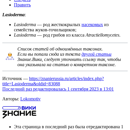
Править
Lasioderma
:
Lasioderma
— род
жесткокрылых
насекомых
из
семейства
жуков-точильщиков
;
Lasioderma
— род грибов из класса
Atractiellomycetes
.
Список статей об одноимённых таксонах
.
Если вы попали сюда из текста
другой статьи
Знание.Вики, следует
уточнить ссылку
так, чтобы
она указывала на статью о конкретном таксоне.
Источник —
https://znanierussia.ru/articles/index.php?
title=Lasioderma&oldid=83088
Последний раз редактировалась 1 сентября 2023 в 13:01
Авторы:
Lokomotiv
Эта страница в последний раз была отредактирована 1