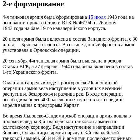
2-е формирование
4-я танковая армия была сформирована
15 июля
1943 года
на
основании приказа Ставки ВГК № 46194 от
26 июня
1943 года на базе
19-го кавалерийского корпуса
.
20 июля
армия была включена в состав
Западного фронта
, с
30
июля
—
Брянского фронта
. В составе данный фронтов армия
участвовала в
Орловской операции
.
20 сентября
4-я танковая армия была выведена в резерв
Ставки ВГК, а
27 февраля
1944 года
была включена в состав
1-го Украинского фронта
.
С марта по апрель в ходе
Проскуровско-Черновицкой
операции
армия вела наступление в условиях весенней
распутицы, бездорожья и разлива рек. В ходе операции,
освободила более 400 населенных пунктов и к середине
апреля вышла к предгорьям
Карпат
.
Во время
Львовско-Сандомирской операции
армия вошла в
прорыв вслед за
3-й гвардейской танковой армией
по
колтовскому коридору
. Ведя наступление в направлении
Золочев
,
Ольшаницы
, армия наряду с 3-й гвардейской
танковой армией,
60-й
и
38-й армиями
после ожесточённых