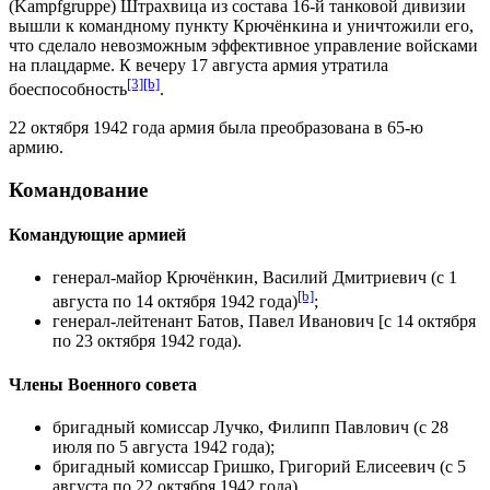
(Kampfgruppe)
Штрахвица
из состава
16-й танковой дивизии
вышли к командному пункту Крючёнкина и уничтожили его,
что сделало невозможным эффективное управление войсками
на плацдарме. К вечеру 17 августа армия утратила
[3]
[b]
боеспособность
.
22 октября
1942 года армия была преобразована в
65-ю
армию
.
Командование
Командующие армией
генерал-майор
Крючёнкин, Василий Дмитриевич
(с
1
[b]
августа
по
14 октября
1942 года
)
;
генерал-лейтенант
Батов, Павел Иванович
[с 14 октября
по
23 октября
1942 года).
Члены Военного совета
бригадный комиссар
Лучко, Филипп Павлович
(с
28
июля
по
5 августа
1942 года);
бригадный комиссар
Гришко, Григорий Елисеевич
(с 5
августа по
22 октября
1942 года).