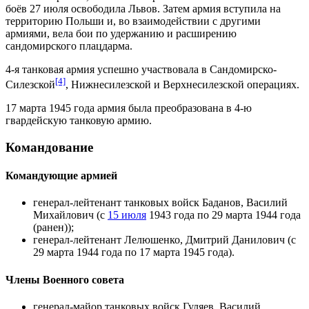
боёв
27 июля
освободила
Львов
. Затем армия вступила на
территорию
Польши
и, во взаимодействии с другими
армиями, вела бои по удержанию и расширению
сандомирского плацдарма
.
4-я танковая армия успешно участвовала в
Сандомирско-
[4]
Силезской
,
Нижнесилезской
и
Верхнесилезской операциях
.
17 марта
1945 года
армия была преобразована в
4-ю
гвардейскую танковую армию
.
Командование
Командующие армией
генерал-лейтенант танковых войск
Баданов, Василий
Михайлович
(с
15 июля
1943 года
по
29 марта
1944 года
(ранен));
генерал-лейтенант
Лелюшенко, Дмитрий Данилович
(с
29 марта 1944 года по
17 марта
1945 года
).
Члены Военного совета
генерал-майор танковых войск
Гуляев, Василий