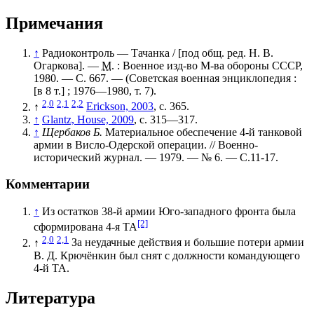
Примечания
↑
Радиоконтроль — Тачанка / [под общ. ред.
Н. В.
Огаркова
]. —
М.
:
Военное изд-во М-ва обороны СССР
,
1980. — С. 667. — (
Советская военная энциклопедия
:
[в 8 т.] ; 1976—1980, т. 7).
2,0
2,1
2,2
↑
Erickson, 2003
, с. 365.
↑
Glantz, House, 2009
, с. 315—317.
↑
Щербаков Б.
Материальное обеспечение 4-й танковой
армии в Висло-Одерской операции. //
Военно-
исторический журнал
. — 1979. — № 6. — С.11-17.
Комментарии
↑
Из остатков 38-й армии Юго-западного фронта была
[2]
сформирована
4-я ТА
2,0
2,1
↑
За неудачные действия и большие потери армии
В. Д. Крючёнкин был снят с должности командующего
4-й ТА.
Литература