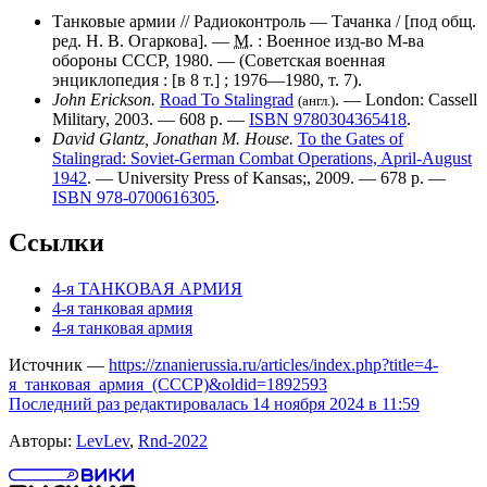
Танковые армии // Радиоконтроль — Тачанка / [под общ.
ред.
Н. В. Огаркова
]. —
М.
:
Военное изд-во М-ва
обороны СССР
, 1980. — (
Советская военная
энциклопедия
: [в 8 т.] ; 1976—1980, т. 7).
John Erickson.
Road To Stalingrad
. — London: Cassell
(англ.)
Military, 2003. — 608 p. —
ISBN 9780304365418
.
David Glantz,
Jonathan M. House
.
To the Gates of
Stalingrad: Soviet-German Combat Operations, April-August
1942
. — University Press of Kansas;, 2009. — 678 p. —
ISBN 978-0700616305
.
Ссылки
4-я ТАНКОВАЯ АРМИЯ
4-я танковая армия
4-я танковая армия
Источник —
https://znanierussia.ru/articles/index.php?title=4-
я_танковая_армия_(СССР)&oldid=1892593
Последний раз редактировалась 14 ноября 2024 в 11:59
Авторы:
LevLev
,
Rnd-2022