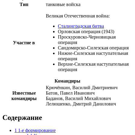
Тип
танковые войска
Великая Отечественная война
:
Сталинградская битва
Орловская операция (1943)
Проскуровско-Черновицкая
операция
Участие в
Сандомирско-Силезская операция
Нижне-Силезская наступательная
операция
Верхне-Силезская наступательная
операция
Командиры
Крючёнкин, Василий Дмитриевич
Известные
Батов, Павел Иванович
командиры
Баданов, Василий Михайлович
Лелюшенко, Дмитрий Данилович
Содержание
1
1-е формирование