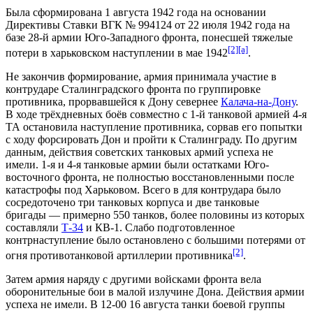
Была сформирована
1 августа
1942 года
на основании
Директивы
Ставки ВГК
№ 994124 от 22 июля 1942 года на
базе
28-й армии
Юго-Западного фронта
, понесшей тяжелые
[2]
[a]
потери в
харьковском наступлении
в мае 1942
.
Не закончив формирование, армия принимала участие в
контрударе
Сталинградского фронта
по группировке
противника, прорвавшейся к Дону севернее
Калача-на-Дону
.
В ходе трёхдневных боёв совместно с
1-й танковой армией
4-я
ТА остановила наступление противника, сорвав его попытки
с ходу форсировать Дон и пройти к
Сталинграду
. По другим
данным, действия советских танковых армий успеха не
имели. 1-я и 4-я танковые армии были остатками
Юго-
восточного фронта
, не полностью восстановленными после
катастрофы под Харьковом
. Всего в для контрудара было
сосредоточено три танковых корпуса и две танковые
бригады — примерно 550 танков, более половины из которых
составляли
Т-34
и
КВ-1
. Слабо подготовленное
контрнаступление было остановлено с большими потерями от
[2]
огня противотанковой артиллерии противника
.
Затем армия наряду с другими войсками фронта вела
оборонительные бои в малой излучине Дона
. Действия армии
успеха не имели. В 12-00 16 августа танки боевой группы