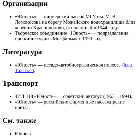
Организации
«
Юность
» —
пионерский лагерь
МГУ им. М. В.
Ломоносова
на берегу
Можайского водохранилища
близ
деревни
Красновидово
, основанный в
1944 году
.
Творческое объединение «Юность» — подразделение
при киностудии «
Мосфильм
» с
1959 года
.
Литература
«
Юность
» — псевдо-автобиографическая повесть
Льва
Толстого
.
Транспорт
ЗИЛ-118 «Юность»
— советский
автобус
(1963—1994).
«
Юность
» — российские фирменные пассажирские
поезда
.
См. также
Юноша