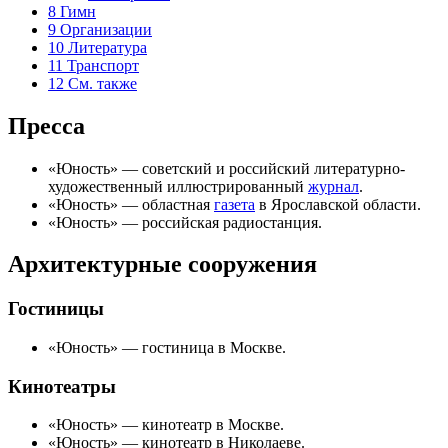
8
Гимн
9
Организации
10
Литература
11
Транспорт
12
См. также
Пресса
«
Юность
» — советский и российский литературно-
художественный иллюстрированный
журнал
.
«
Юность
» — областная
газета
в
Ярославской области
.
«
Юность
» — российская
радиостанция
.
Архитектурные сооружения
Гостиницы
«
Юность
» —
гостиница
в
Москве
.
Кинотеатры
«
Юность
» —
кинотеатр
в Москве.
«
Юность
» — кинотеатр в
Николаеве
.