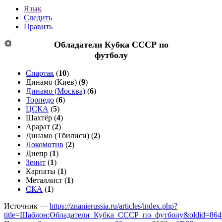
Язык
Следить
Править
Обладатели Кубка СССР по
футболу
Спартак
(
10
)
Динамо (Киев)
(
9
)
Динамо (Москва)
(
6
)
Торпедо
(
6
)
ЦСКА
(
5
)
Шахтёр
(
4
)
Арарат
(
2
)
Динамо (Тбилиси)
(
2
)
Локомотив
(
2
)
Днепр
(
1
)
Зенит
(
1
)
Карпаты
(
1
)
Металлист
(
1
)
СКА
(
1
)
Источник —
https://znanierussia.ru/articles/index.php?
title=Шаблон:Обладатели_Кубка_СССР_по_футболу&oldid=864