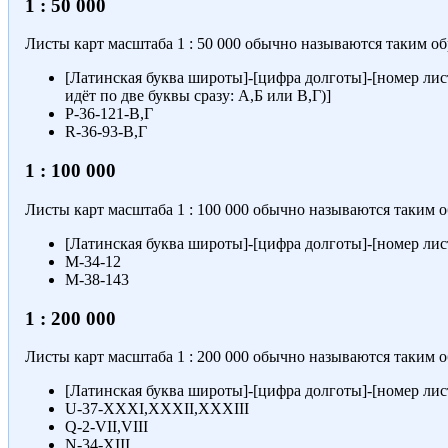
1 : 50 000
Листы карт масштаба
1 : 50 000
обычно называются таким об
[Латинская буква широты]-[цифра долготы]-[номер лист
идёт по две буквы сразу: А,Б или В,Г)]
P-36-121-В,Г
R-36-93-В,Г
1 : 100 000
Листы карт масштаба
1 : 100 000
обычно называются таким о
[Латинская буква широты]-[цифра долготы]-[номер лис
M-34-12
M-38-143
1 : 200 000
Листы карт масштаба
1 : 200 000
обычно называются таким о
[Латинская буква широты]-[цифра долготы]-[номер лис
U-37-XXXI,XXXII,XXXIII
Q-2-VII,VIII
N-34-XIII