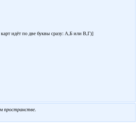
арт идёт по две буквы сразу: А,Б или В,Г)]
ом пространстве
.