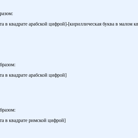
разом:
а в квадрате арабской цифрой]-[кириллическая буква в малом кв
бразом:
та в квадрате арабской цифрой]
бразом:
та в квадрате римской цифрой]