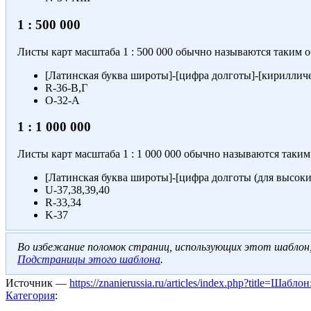
1 : 500 000
Листы карт масштаба
1 : 500 000
обычно называются таким о
[Латинская буква широты]-[цифра долготы]-[кирилличес
R-36-В,Г
O-32-А
1 : 1 000 000
Листы карт масштаба
1 : 1 000 000
обычно называются таким 
[Латинская буква широты]-[цифра долготы (для высоки
U-37,38,39,40
R-33,34
K-37
Во избежание поломок страниц, использующих этот шаблон
Подстраницы этого шаблона
.
Источник —
https://znanierussia.ru/articles/index.php?title=Ша
Категория
: