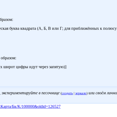
бразом:
кая буква квадрата (А, Б, В или Г; для приближённых к полюсу к
образом:
х широт цифры идут через запятую)]
, экспериментируйте в песочнице
или своём
личн
(
создать
|
зеркало
)
блон:Карта/Бк/K/100000&oldid=126527