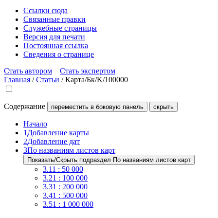
Ссылки сюда
Связанные правки
Служебные страницы
Версия для печати
Постоянная ссылка
Сведения о странице
Стать автором
Стать экспертом
Главная
/
Статьи
/
Карта/Бк/K/100000
Содержание
переместить в боковую панель
скрыть
Начало
1
Добавление карты
2
Добавление дат
3
По названиям листов карт
Показать/Скрыть подраздел По названиям листов карт
3.1
1 : 50 000
3.2
1 : 100 000
3.3
1 : 200 000
3.4
1 : 500 000
3.5
1 : 1 000 000