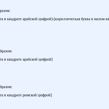
разом:
а в квадрате арабской цифрой]-[кириллическая буква в малом кв
бразом:
та в квадрате арабской цифрой]
бразом:
та в квадрате римской цифрой]