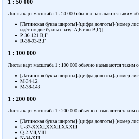
1 : 50 000
Листы карт масштаба
1 : 50 000
обычно называются таким об
[Латинская буква широты]-[цифра долготы]-[номер лист
идёт по две буквы сразу: А,Б или В,Г)]
P-36-121-В,Г
R-36-93-В,Г
1 : 100 000
Листы карт масштаба
1 : 100 000
обычно называются таким о
[Латинская буква широты]-[цифра долготы]-[номер лис
M-34-12
M-38-143
1 : 200 000
Листы карт масштаба
1 : 200 000
обычно называются таким о
[Латинская буква широты]-[цифра долготы]-[номер лис
U-37-XXXI,XXXII,XXXIII
Q-2-VII,VIII
N-34-XIII