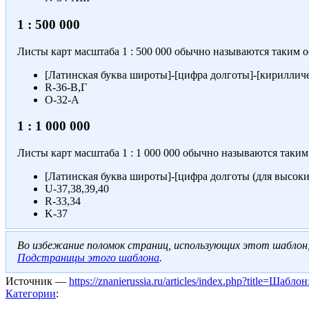
1 : 500 000
Листы карт масштаба
1 : 500 000
обычно называются таким о
[Латинская буква широты]-[цифра долготы]-[кирилличес
R-36-В,Г
O-32-А
1 : 1 000 000
Листы карт масштаба
1 : 1 000 000
обычно называются таким 
[Латинская буква широты]-[цифра долготы (для высоки
U-37,38,39,40
R-33,34
K-37
Во избежание поломок страниц, использующих этот шаблон
Подстраницы этого шаблона
.
Источник —
https://znanierussia.ru/articles/index.php?title=Шаб
Категории
: