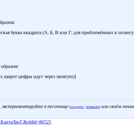
бразом:
кая буква квадрата (А, Б, В или Г; для приближённых к полюсу к
образом:
х широт цифры идут через запятую)]
, экспериментируйте в песочнице
или своём
личн
(
создать
|
зеркало
)
лон:Карта/Бк/C&oldid=86525