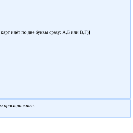
арт идёт по две буквы сразу: А,Б или В,Г)]
ом пространстве
.