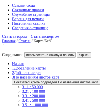
Ссылки сюда
Связанные правки
Служебные страницы
Версия для печати
Постоянная ссылка
Сведения о странице
Стать автором
Стать экспертом
Главная
/
Статьи
/
Карта/Бк/C
Содержание
переместить в боковую панель
скрыть
Начало
1
Добавление карты
2
Добавление дат
3
По названиям листов карт
Показать/Скрыть подраздел По названиям листов карт
3.1
1 : 50 000
3.2
1 : 100 000
3.3
1 : 200 000
3.4
1 : 500 000
3.5
1 : 1 000 000