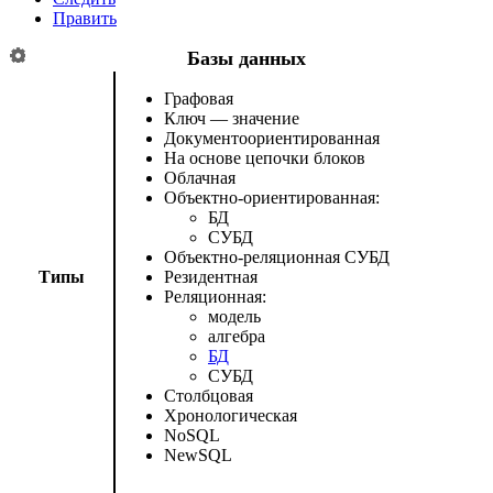
Править
Базы данных
Графовая
Ключ — значение
Документоориентированная
На основе цепочки блоков
Облачная
Объектно-ориентированная:
БД
СУБД
Объектно-реляционная СУБД
Типы
Резидентная
Реляционная:
модель
алгебра
БД
СУБД
Столбцовая
Хронологическая
NoSQL
NewSQL