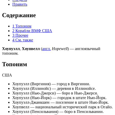
Править
Содержание
1
Топоним
2
Корабли ВМФ США
3
Прочее
4
См. также
Хоупуэлл
,
Хоупвелл
(
англ.
Hopewell
) — англоязычный
топоним.
Топоним
США
Хоупуэлл (Виргиния)
— город в Виргинии.
Хоупуэлл (Иллинойс)
— деревня в Иллинойсе.
Хоупуэлл (Нью-Джерси)
— боро в Нью-Джерси.
Хоупуэлл (Нью-Йорк)
— городок в штате Нью-Йорк.
Хоупуэлл-Джанкшен — поселение в штате Нью-Йорк.
Хоупвелл
— национальный исторический парк в Огайо.
Хоупуэлл (Пенсильвания)
— боро в Пенсильвании.