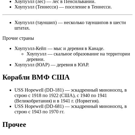
Хоупуэлл (лес)
— лес в Пенсильвании.
Хоупуэлл (Теннесси)
— поселение в Теннесси.
Хоупуэлл (тауншип) — несколько
тауншипов
в шести
штатах.
Прочие страны
Хоупуэлл-Кейп — мыс и деревня в Канаде.
Хоупуэлл
— скальное образование на территории
деревни.
Хоупуэлл (ЮАР)
— деревня в ЮАР.
Корабли ВМФ США
USS Hopewell (DD-181) — эскадренный миноносец, в
строю с 1918 по 1922 (США), с 1940 по 1941
(Великобритания) и в 1941 г. (Норвегия).
USS Hopewell (DD-681) — эскадренный миноносец, в
строю с 1943 по 1970 гг.
Прочее