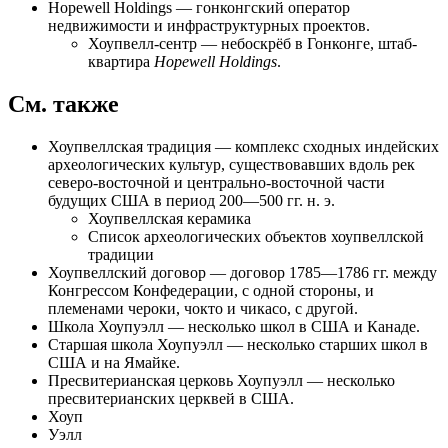
Hopewell Holdings
— гонконгский оператор
недвижимости и инфраструктурных проектов.
Хоупвелл-сентр
— небоскрёб в Гонконге, штаб-
квартира
Hopewell Holdings
.
См. также
Хоупвеллская традиция
— комплекс сходных индейских
археологических культур, существовавших вдоль рек
северо-восточной и центрально-восточной части
будущих США в период 200—500 гг. н. э.
Хоупвеллская керамика
Список археологических объектов хоупвеллской
традиции
Хоупвеллский договор — договор 1785—1786 гг. между
Конгрессом Конфедерации
, с одной стороны, и
племенами
чероки
,
чокто
и
чикасо
, с другой.
Школа Хоупуэлл — несколько школ в США и Канаде.
Старшая школа Хоупуэлл — несколько старших школ в
США и на Ямайке.
Пресвитерианская церковь Хоупуэлл — несколько
пресвитерианских церквей в США
.
Хоуп
Уэлл