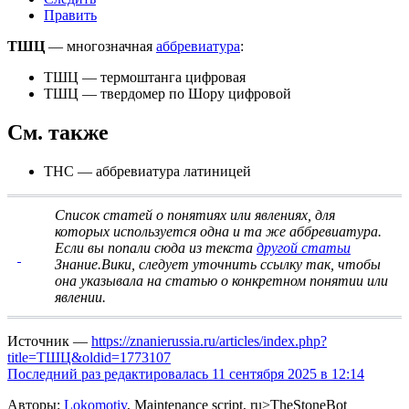
Править
ТШЦ
— многозначная
аббревиатура
:
ТШЦ
— термоштанга цифровая
ТШЦ
— твердомер по Шору цифровой
См. также
THC
— аббревиатура латиницей
Список статей о понятиях или явлениях, для
которых используется одна и та же аббревиатура
.
Если вы попали сюда из текста
другой статьи
Знание.Вики, следует
уточнить ссылку
так, чтобы
она указывала на статью о конкретном понятии или
явлении.
Источник —
https://znanierussia.ru/articles/index.php?
title=ТШЦ&oldid=1773107
Последний раз редактировалась 11 сентября 2025 в 12:14
Авторы:
Lokomotiv
, Maintenance script, ru>TheStoneBot