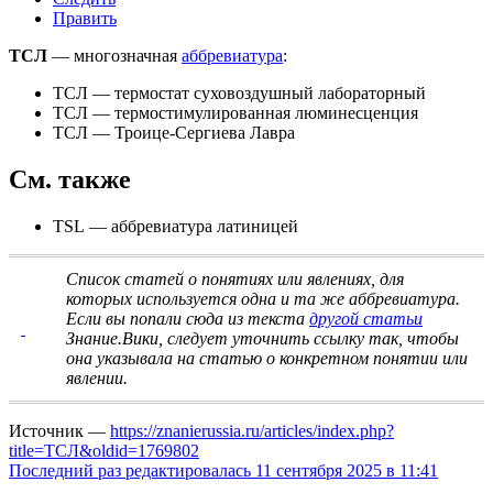
Править
ТСЛ
— многозначная
аббревиатура
:
ТСЛ
— термостат суховоздушный лабораторный
ТСЛ
— термостимулированная люминесценция
ТСЛ
— Троице-Сергиева Лавра
См. также
TSL — аббревиатура латиницей
Список статей о понятиях или явлениях, для
которых используется одна и та же аббревиатура
.
Если вы попали сюда из текста
другой статьи
Знание.Вики, следует
уточнить ссылку
так, чтобы
она указывала на статью о конкретном понятии или
явлении.
Источник —
https://znanierussia.ru/articles/index.php?
title=ТСЛ&oldid=1769802
Последний раз редактировалась 11 сентября 2025 в 11:41