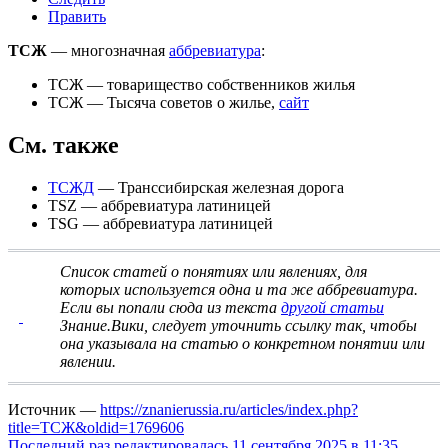
Править
ТСЖ
— многозначная
аббревиатура
:
ТСЖ
— товарищество собственников жилья
ТСЖ
— Тысяча советов о жилье,
сайт
См. также
ТСЖД
— Транссибирская железная дорога
TSZ — аббревиатура латиницей
TSG — аббревиатура латиницей
Список статей о понятиях или явлениях, для
которых используется одна и та же аббревиатура
.
Если вы попали сюда из текста
другой статьи
Знание.Вики, следует
уточнить ссылку
так, чтобы
она указывала на статью о конкретном понятии или
явлении.
Источник —
https://znanierussia.ru/articles/index.php?
title=ТСЖ&oldid=1769606
Последний раз редактировалась 11 сентября 2025 в 11:35