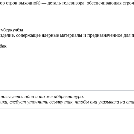
р строк выходной) — деталь телевизора, обеспечивающая строч
туберкулёза
елие, содержащее ядерные материалы и предназначенное для по
бак
используется одна и та же аббревиатура
.
ики, следует
уточнить ссылку
так, чтобы она указывала на ста