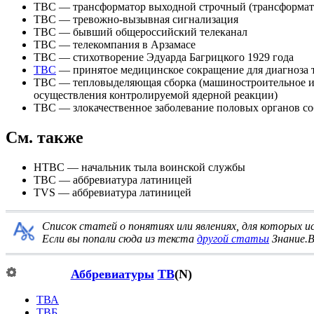
ТВС
— трансформатор выходной строчный (трансформато
ТВС
— тревожно-вызывная сигнализация
ТВС
— бывший общероссийский телеканал
TBC
— телекомпания в Арзамасе
TBC
— стихотворение Эдуарда Багрицкого 1929 года
TBC
— принятое медицинское сокращение для диагноза 
TBC
— тепловыделяющая сборка (машиностроительное изд
осуществления контролируемой ядерной реакции)
TBC
— злокачественное заболевание половых органов со
См. также
НТВС
— начальник тыла воинской службы
TBC — аббревиатура латиницей
TVS
— аббревиатура латиницей
Список статей о понятиях или явлениях, для которых 
Если вы попали сюда из текста
другой статьи
Знание.В
Аббревиатуры
ТВ
(N)
ТВА
ТВБ