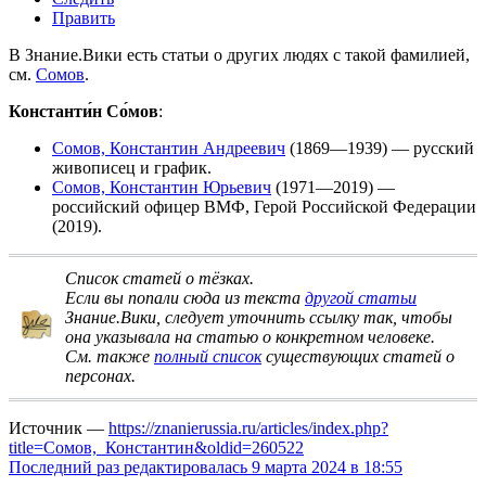
Править
В Знание.Вики есть статьи о других людях с такой фамилией,
см.
Сомов
.
Константи́н Со́мов
:
Сомов, Константин Андреевич
(1869—1939) — русский
живописец и график.
Сомов, Константин Юрьевич
(1971—2019) —
российский офицер ВМФ, Герой Российской Федерации
(2019).
Список статей о тёзках
.
Если вы попали сюда из текста
другой статьи
Знание.Вики, следует
уточнить ссылку
так, чтобы
она указывала на статью о конкретном человеке.
См. также
полный список
существующих статей о
персонах.
Источник —
https://znanierussia.ru/articles/index.php?
title=Сомов,_Константин&oldid=260522
Последний раз редактировалась 9 марта 2024 в 18:55