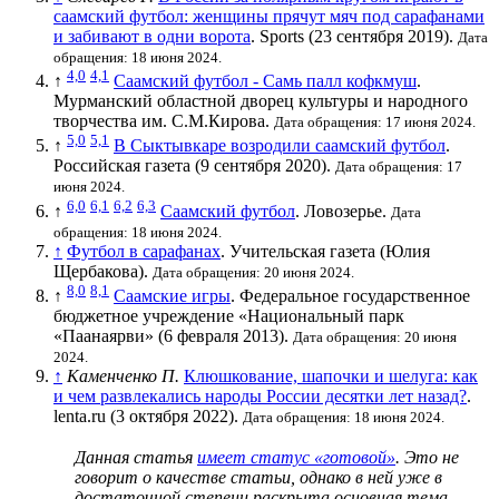
саамский футбол: женщины прячут мяч под сарафанами
и забивают в одни ворота
. Sports (23 сентября 2019).
Дата
обращения: 18 июня 2024.
4,0
4,1
↑
Саамский футбол - Самь палл кофкмуш
.
Мурманский областной дворец культуры и народного
творчества им. С.М.Кирова.
Дата обращения: 17 июня 2024.
5,0
5,1
↑
В Сыктывкаре возродили саамский футбол
.
Российская газета (9 сентября 2020).
Дата обращения: 17
июня 2024.
6,0
6,1
6,2
6,3
↑
Саамский футбол
. Ловозерье.
Дата
обращения: 18 июня 2024.
↑
Футбол в сарафанах
. Учительская газета (Юлия
Щербакова).
Дата обращения: 20 июня 2024.
8,0
8,1
↑
Саамские игры
. Федеральное государственное
бюджетное учреждение «Национальный парк
«Паанаярви» (6 февраля 2013).
Дата обращения: 20 июня
2024.
↑
Каменченко П.
Клюшкование, шапочки и шелуга: как
и чем развлекались народы России десятки лет назад?
.
lenta.ru (3 октября 2022).
Дата обращения: 18 июня 2024.
Данная статья
имеет статус «готовой»
. Это не
говорит о
качестве статьи
, однако в ней уже в
достаточной степени раскрыта основная тема.