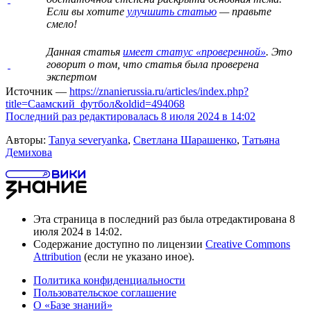
Если вы хотите
улучшить статью
— правьте
смело!
Данная статья
имеет статус «проверенной»
. Это
говорит о том, что статья была проверена
экспертом
Источник —
https://znanierussia.ru/articles/index.php?
title=Саамский_футбол&oldid=494068
Последний раз редактировалась 8 июля 2024 в 14:02
Авторы:
Tanya severyanka
,
Светлана Шарашенко
,
Татьяна
Демихова
Эта страница в последний раз была отредактирована 8
июля 2024 в 14:02.
Содержание доступно по лицензии
Creative Commons
Attribution
(если не указано иное).
Политика конфиденциальности
Пользовательское соглашение
О «Базе знаний»