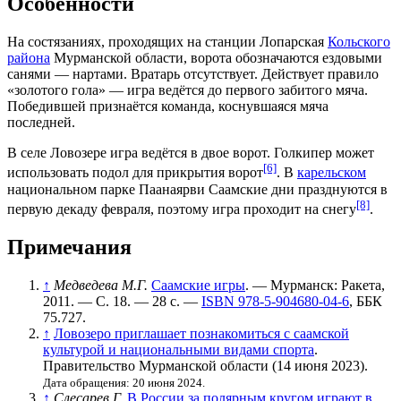
Особенности
На состязаниях, проходящих на станции
Лопарская
Кольского
района
Мурманской области, ворота обозначаются ездовыми
санями —
нартами
.
Вратарь
отсутствует. Действует
правило
«золотого гола»
— игра ведётся до первого забитого мяча.
Победившей признаётся команда, коснувшаяся мяча
последней.
В селе Ловозере игра ведётся в двое ворот. Голкипер может
[6]
использовать подол для прикрытия ворот
. В
карельском
национальном парке
Паанаярви
Саамские дни празднуются в
[8]
первую декаду февраля, поэтому игра проходит на снегу
.
Примечания
↑
Медведева М.Г.
Саамские игры
. — Мурманск: Ракета,
2011. — С. 18. — 28 с. —
ISBN 978-5-904680-04-6
, ББК
75.727.
↑
Ловозеро приглашает познакомиться с саамской
культурой и национальными видами спорта
.
Правительство Мурманской области (14 июня 2023).
Дата обращения: 20 июня 2024.
↑
Слесарев Г.
В России за полярным кругом играют в