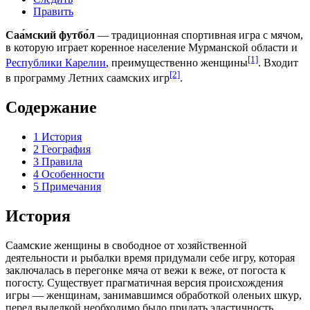
Править
Саа́мский футбо́л
— традиционная спортивная игра с мячом,
в которую играет коренное население
Мурманской области
и
[1]
Республики Карелии
, преимущественно женщины
. Входит
[2]
в программу Летних саамских игр
.
Содержание
1
История
2
География
3
Правила
4
Особенности
5
Примечания
История
Саамские
женщины в свободное от хозяйственной
деятельности и рыбалки время придумали себе игру, которая
заключалась в перегонке мяча от
вежи
к веже, от
погоста
к
погосту. Существует прагматичная версия происхождения
игры — женщинам, занимавшимся обработкой оленьих шкур,
перед выделкой необходимо было придать эластичность