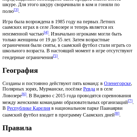
шкуре. Для этого шкуру сворачивали в ком и гоняли по
[3]
полю
.
Игра была возрождена в
1985 году
на первых Летних
саамских играх
в селе
Ловозере
и теперь является их
[4]
неизменной частью
. Изначально игроками могли быть
только женщины от 19 до 55 лет. Затем возрастные
ограничения были сняты, в саамский футбол стали играть со
школьного возраста. В настоящий момент в игре отсутствуют
[5]
гендерные ограничения
.
География
Созданы и постоянно действуют пять команд: в
Оленегорске
,
Полярных зорях
,
Мурманске
, посёлке
Ревда
и в селе
[6]
Ловозере
. В
Видяево
с 2015 года проводятся соревнования
[7]
между женскими командами образовательных организаций
.
В
Республике Карелия
в национальном парке
Паанаярви
[8]
саамский футбол входит в программу Саамских дней
.
Правила