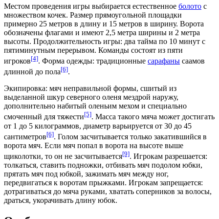
Местом проведения игры выбирается естественное
болото
с
множеством кочек. Размер прямоугольной площадки
примерно 25 метров в длину и 15 метров в ширину. Ворота
обозначены флагами и имеют 2,5 метра ширины и 2 метра
высоты. Продолжительность игры: два
тайма
по 10 минут с
пятиминутным перерывом. Команды состоят из пяти
[4]
игроков
. Форма одежды: традиционные
сарафаны
саамов
[6]
длинной до пола
.
Экипировка: мяч неправильной формы, сшитый из
выделанной шкур
северного оленя
мездрой
наружу,
дополнительно набитый оленьим мехом и специально
[5]
смоченный для тяжести
. Масса такого мяча может достигать
от 1 до 5 килограммов, диаметр варьируется от 30 до 45
[6]
сантиметров
.
Голом
засчитывается только закатившийся в
ворота мяч. Если мяч попал в ворота на высоте выше
[9]
щиколотки
, то он не засчитывается
. Игрокам разрешается:
толкаться, ставить подножки, отбивать мяч
подолом
юбки,
прятать мяч под юбкой, зажимать мяч между ног,
передвигаться к воротам прыжками. Игрокам запрещается:
дотрагиваться до мяча руками, хватать соперников за волосы,
драться, укорачивать длину юбок.