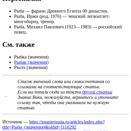
Рыба
— фараон Древнего Египта 00 династии.
Рыба, Иржи
(род. 1976) — чешский легкоатлет-
многоборец, тренер.
Рыба, Михаил Павлович
(1923—1983) — российский
певец.
См. также
Рыбка
(значения)
Рыбак (значения)
Pisces (значения)
Список значений слова или словосочетания со
ссылками на соответствующие статьи
.
Если вы попали сюда из текста
другой статьи
Знание.Вики, пожалуйста, вернитесь и
уточните
ссылку
так, чтобы она указывала на нужную
статью.
Источник —
https://znanierussia.ru/articles/index.php?
title=Рыба_(значения)&oldid=1116292