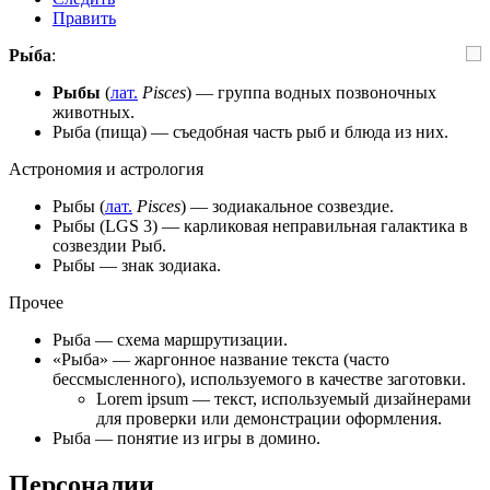
Править
Ры́ба
:
Рыбы
(
лат.
Pisces
) — группа водных позвоночных
животных.
Рыба (пища)
— съедобная часть рыб и блюда из них.
Астрономия и астрология
Рыбы
(
лат.
Pisces
) — зодиакальное созвездие.
Рыбы
(LGS 3) — карликовая неправильная галактика в
созвездии Рыб.
Рыбы
— знак зодиака.
Прочее
Рыба
— схема маршрутизации.
«Рыба» — жаргонное название
текста
(часто
бессмысленного), используемого в качестве заготовки.
Lorem ipsum
— текст, используемый дизайнерами
для проверки или демонстрации оформления.
Рыба — понятие из игры в
домино
.
Персоналии