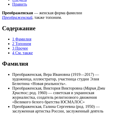
Править
Преображенская
— женская форма фамилии
Преображенский
, также топоним.
Содержание
1
Фамилия
2
Топоним
3
Прочее
4
См. также
Фамилия
Преображенская, Вера Ивановна
(1919—2017) —
художница, иллюстратор, участница студии Элия
Белютина «Новая реальность».
Преображенская, Виктория Викторовна
(
Мария Дэви
Христос
; род. 1960) — советская и украинская
журналистка, создатель религиозного движения
«Великого белого братства ЮСМАЛОС»
Преображенская, Галина Сергеевна
(род. 1950) —
заслуженная артистка России, заслуженный деятель