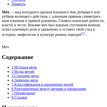
Править
Ме́ч
— вид
хо­лод­но­го ору­жия
ближ­не­го боя, ру­бя­ще­го или
ру­бя­ще-ко­лю­ще­го дей­ст­вия, с длин­ным пря­мым сим­мет­рич­
ным клин­ком и пря­мой ру­ко­ятью. Символ воинской
доблести
,
власти
и чести. Веками меч был верным спутником воинов,
играл ключевую роль в
сражениях
и оставил свой след в
[1]
истории, мифологии и культуре разных народов
.
Меч
Содержание
1
История меча
2
Виды мечей
3
Строение меча
4
Значение меча
5
Классификация и назначение мечей
6
Разграничение между мечами и кинжалами
7
Примечания
8
Ссылки