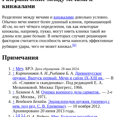
кинжалами
Разделение между мечами и
кинжалами
довольно условно.
Обычно мечи имеют более длинный клинок, превышающий
40 см, но нет чёткого определения, так как некоторые
кинжалы, например, пукко, могут иметь клинки такой же
длины или даже больше. В некоторых случаях решающим
фактором считается
способность
меча наносить эффективные
[6]
рубящие удары, чего не может кинжал.
Примечания
↑
Меч
. БРЭ.
Дата обращения: 28 мая 2024.
↑
Кирпичников А. Н.,Рыбаков Б. А.
Древнерусское
оружие. Выпуск первый. Мечи и сабли IX-XIII вв.
. — В
сб. «Славяне и скандинавы». Под редакцией Е. А.
Мельниковой. Москва: Прогресс, 1966.
↑
Хазанов А. М.
Очерки военного дела сарматов.
. — 2-е
изд. Москва., 1971.
↑
Вендален Бехайм.
Энциклопедия оружия. (перевод с
нем. под ред. С. В. Еременко)
. — 10 ноября 2012.
Архивировано 20 июня 2013 года..
5,0
5,1
↑
О. А. Радюш.
Меч. Большая российская