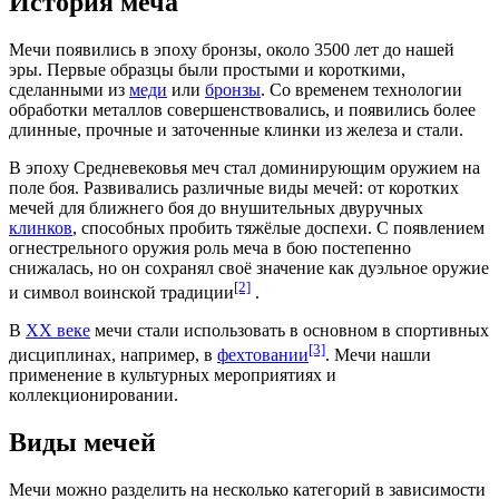
История меча
Мечи появились в эпоху бронзы, около 3500 лет до нашей
эры. Первые образцы были простыми и короткими,
сделанными из
меди
или
бронзы
. Со временем технологии
обработки металлов совершенствовались, и появились более
длинные, прочные и заточенные клинки из железа и стали.
В эпоху Средневековья меч стал доминирующим оружием на
поле боя. Развивались различные виды мечей: от коротких
мечей для ближнего боя до внушительных двуручных
клинков
, способных пробить тяжёлые доспехи. С появлением
огнестрельного оружия роль меча в бою постепенно
снижалась, но он сохранял своё значение как дуэльное оружие
[2]
и символ воинской традиции
.
В
XX веке
мечи стали использовать в основном в спортивных
[3]
дисциплинах, например, в
фехтовании
. Мечи нашли
применение в культурных мероприятиях и
коллекционировании.
Виды мечей
Мечи можно разделить на несколько
категорий
в зависимости