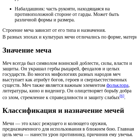
Набалдашник: часть рукояти, находящаяся на
противоположной стороне от гарды. Может быть
различной формы и размера.
Строение меча зависит от его типа и назначения.
В разных эпохах и культурах мечи отличались по форме, мате
Значение меча
Меч всегда был символом воинской доблести, силы, власти и
защиты. Он украшал
гербы
рыцарей
, феодалов и целых
государств. Во многих мифологиях разных народов меч
выступает как
атрибут
богов, героев и сверхъестественных
существ. Меч также является важным элементом
фольклора
,
литературы,
кино
и видеоигр. Он олицетворяет борьбу добра
[6]
со злом, стремление к справедливости и защиту слабых
.
Классификация и назначение мечей
Мечи — это класс режущего и колющего оружия,
предназначенного для использования в
ближнем бою
. Главная
цель меча — нанести урон противнику, причинив ему
увечья
.