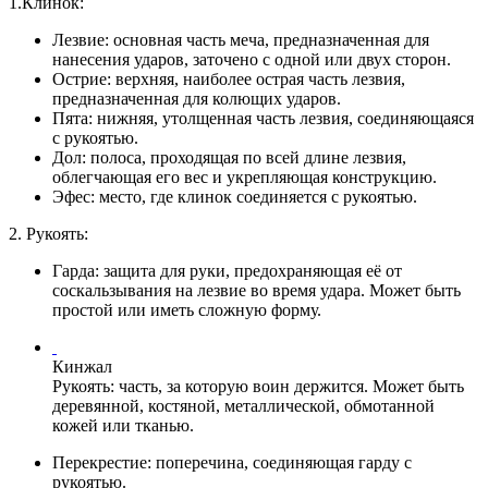
1.Клинок:
Лезвие: основная часть меча, предназначенная для
нанесения ударов, заточено с одной или двух сторон.
Острие: верхняя, наиболее острая часть лезвия,
предназначенная для колющих
ударов
.
Пята: нижняя, утолщенная часть лезвия, соединяющаяся
с рукоятью.
Дол: полоса, проходящая по всей длине лезвия,
облегчающая его вес и укрепляющая конструкцию.
Эфес
: место, где клинок соединяется с рукоятью.
2. Рукоять:
Гарда: защита для руки, предохраняющая её от
соскальзывания на лезвие во время удара. Может быть
простой или иметь сложную форму.
Кинжал
Рукоять
: часть, за которую воин держится. Может быть
деревянной, костяной, металлической, обмотанной
кожей или тканью.
Перекрестие: поперечина, соединяющая гарду с
рукоятью.