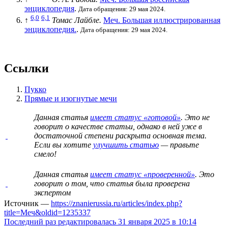
энциклопедия
.
Дата обращения: 29 мая 2024.
6,0
6,1
↑
Томас Лайбле.
Меч. Большая иллюстрированная
энциклопедия.
.
Дата обращения: 29 мая 2024.
Ссылки
Пукко
Прямые и изогнутые мечи
Данная статья
имеет статус «готовой»
. Это не
говорит о
качестве статьи
, однако в ней уже в
достаточной степени раскрыта основная тема.
Если вы хотите
улучшить статью
— правьте
смело!
Данная статья
имеет статус «проверенной»
. Это
говорит о том, что статья была проверена
экспертом
Источник —
https://znanierussia.ru/articles/index.php?
title=Меч&oldid=1235337
Последний раз редактировалась 31 января 2025 в 10:14