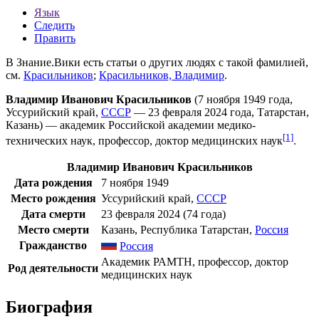
Язык
Следить
Править
В Знание.Вики есть статьи о других людях с такой фамилией,
см.
Красильников
;
Красильников, Владимир
.
Владимир Иванович Красильников
(
7 ноября
1949 года
,
Уссурийский край
,
СССР
—
23 февраля
2024 года
,
Татарстан
,
Казань
) —
академик
Российской академии медико-
[1]
технических наук
,
профессор
,
доктор медицинских наук
.
Владимир Иванович Красильников
Дата рождения
7 ноября
1949
Место рождения
Уссурийский край
,
СССР
Дата смерти
23 февраля
2024
(74 года)
Место смерти
Казань
,
Республика Татарстан
,
Россия
Гражданство
Россия
Академик РАМТН, профессор, доктор
Род деятельности
медицинских наук
Биография