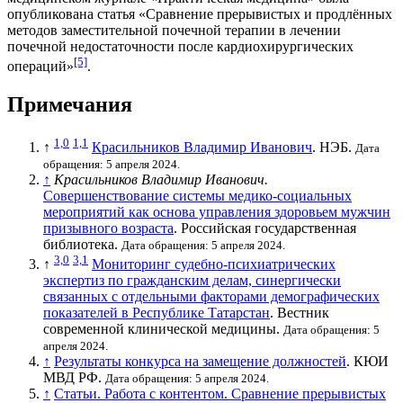
опубликована статья «Сравнение прерывистых и продлённых
методов заместительной почечной терапии в лечении
почечной недостаточности после кардиохирургических
[5]
операций»
.
Примечания
1,0
1,1
↑
Красильников Владимир Иванович
. НЭБ.
Дата
обращения: 5 апреля 2024.
↑
Красильников Владимир Иванович.
Совершенствование системы медико-социальных
мероприятий как основа управления здоровьем мужчин
призывного возраста
. Российская государственная
библиотека.
Дата обращения: 5 апреля 2024.
3,0
3,1
↑
Мониторинг судебно-психиатрических
экспертиз по гражданским делам, синергически
связанных с отдельными факторами демографических
показателей в Республике Татарстан
. Вестник
современной клинической медицины.
Дата обращения: 5
апреля 2024.
↑
Результаты конкурса на замещение должностей
. КЮИ
МВД РФ.
Дата обращения: 5 апреля 2024.
↑
Статьи. Работа с контентом. Сравнение прерывистых