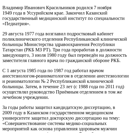
Владимир Иванович Красильников родился
7 ноября
1949 года
в
Уссурийском крае
. Закончил
Казанский
государственный медицинский институт
по специальности
«Педиатрия».
29 августа
1977 года
возглавил подростковый кабинет
поликлинического отделения Республиканской клинической
больницы Министерства здравоохранения Республики
Татарстан (РКБ МЗ РТ). Три года проработав в должности
заведующего,
3 июля
1980 году
был переведён на должность
заместителя главного врача по гражданской обороне РКБ.
С
1 августа
1985 года
по
1987 год
работал
врачом
анестезиологом-реаниматологом
в отделении анестезиологии
и реаниматологии № 2 Республиканской клинической
больницы. Затем, в течение 23 лет (с
1988 года
по
2011 год
)
осуществлял руководство Приёмным отделением в том же
лечебном учреждении.
За годы работы защитил кандидатскую диссертацию, в
2009 году
в Казанском государственном медицинском
университете защитил докторскую диссертацию на тему:
«Совершенствование системы медико-социальных
мероприятий как основа управления здоровьем мужчин