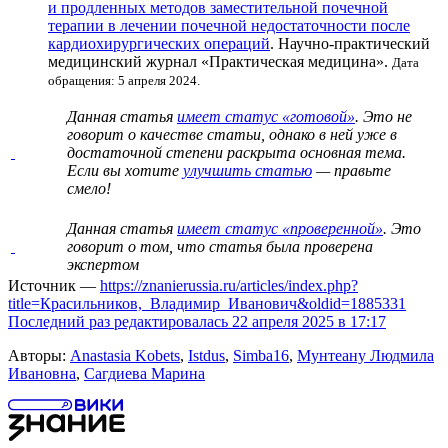
и продленных методов заместительной почечной
терапии в лечении почечной недостаточности после
кардиохирургических операций
. Научно-практический
медицинский журнал «Практическая медицина».
Дата
обращения: 5 апреля 2024.
Данная статья
имеет статус «готовой»
. Это не
говорит о
качестве статьи
, однако в ней уже в
достаточной степени раскрыта основная тема.
Если вы хотите
улучшить статью
— правьте
смело!
Данная статья
имеет статус «проверенной»
. Это
говорит о том, что статья была проверена
экспертом
Источник —
https://znanierussia.ru/articles/index.php?
title=Красильников,_Владимир_Иванович&oldid=1885331
Последний раз редактировалась 22 апреля 2025 в 17:17
Авторы:
Anastasia Kobets
,
Istdus
,
Simba16
,
Мунтеану Людмила
Ивановна
,
Сагдиева Марина