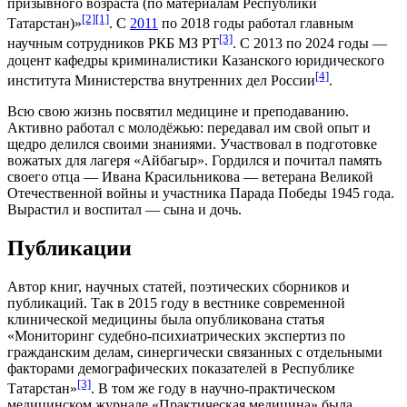
призывного возраста (по материалам Республики
[2]
[1]
Татарстан)»
. С
2011
по
2018 годы
работал главным
[3]
научным сотрудников РКБ МЗ РТ
. С 2013 по 2024 годы —
доцент
кафедры криминалистики Казанского юридического
[4]
института Министерства внутренних дел России
.
Всю свою жизнь посвятил медицине и преподаванию.
Активно работал с молодёжью: передавал им свой опыт и
щедро делился своими знаниями. Участвовал в подготовке
вожатых для лагеря «Айбагыр». Гордился и почитал память
своего отца — Ивана Красильникова — ветерана Великой
Отечественной войны и участника Парада Победы 1945 года.
Вырастил и воспитал — сына и дочь.
Публикации
Автор книг, научных статей, поэтических сборников и
публикаций. Так в
2015 году
в вестнике современной
клинической медицины была опубликована статья
«Мониторинг судебно-психиатрических экспертиз по
гражданским делам, синергически связанных с отдельными
факторами демографических показателей в Республике
[3]
Татарстан»
. В том же году в научно-практическом
медицинском журнале «Практическая медицина» была