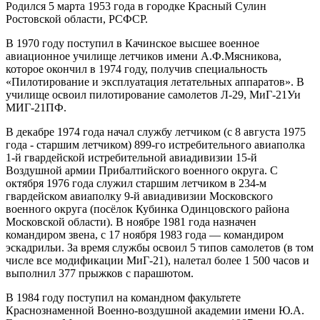
Родился 5 марта 1953 года в городке Красный Сулин
Ростовской области, РСФСР.
В 1970 году поступил в Качинское высшее военное
авиационное училище летчиков имени А.Ф.Мясникова,
которое окончил в 1974 году, получив специальность
«Пилотирование и эксплуатация летательных аппаратов». В
училище освоил пилотирование самолетов Л-29, МиГ-21Уи
МИГ-21ПФ.
В декабре 1974 года начал службу летчиком (с 8 августа 1975
года - старшим летчиком) 899-го истребительного авиаполка
1-й гвардейской истребительной авиадивизии 15-й
Воздушной армии Прибалтийского военного округа. С
октября 1976 года служил старшим летчиком в 234-м
гвардейском авиаполку 9-й авиадивизии Московского
военного округа (посёлок Кубинка Одинцовского района
Московской области). В ноябре 1981 года назначен
командиром звена, с 17 ноября 1983 года — командиром
эскадрильи. За время службы освоил 5 типов самолетов (в том
числе все модификации МиГ-21), налетал более 1 500 часов и
выполнил 377 прыжков с парашютом.
В 1984 году поступил на командном факультете
Краснознаменной Военно-воздушной академии имени Ю.А.