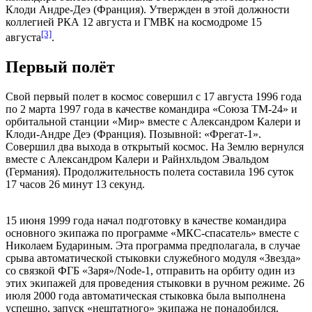
Клоди Андре-Деэ (Франция). Утвержден в этой должности
коллегией РКА 12 августа и ГМВК на космодроме 15
[3]
августа
.
Первый полёт
Свой первый полет в космос совершил с 17 августа 1996 года
по 2 марта 1997 года в качестве командира «Союза ТМ-24» и
орбитальной станции «Мир» вместе с Александром Калери и
Клоди-Андре Деэ (Франция). Позывной: «Фрегат-1».
Совершил два выхода в открытый космос. На Землю вернулся
вместе с Александром Калери и Райнхльдом Эвальдом
(Германия). Продолжительность полета составила 196 суток
17 часов 26 минут 13 секунд.
15 июня 1999 года начал подготовку в качестве командира
основного экипажа по программе «МКС-спасатель» вместе с
Николаем Будариным. Эта программа предполагала, в случае
срыва автоматической стыковки служебного модуля «Звезда»
со связкой ФГБ «Заря»/Node-1, отправить на орбиту один из
этих экипажей для проведения стыковки в ручном режиме. 26
июля 2000 года автоматическая стыковка была выполнена
успешно, запуск «нештатного» экипажа не понадобился.