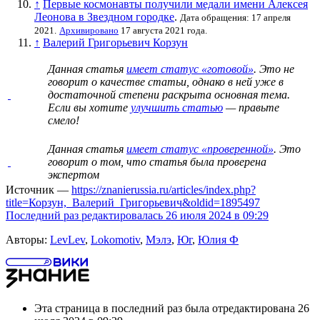
↑
Первые космонавты получили медали имени Алексея
Леонова в Звездном городке
.
Дата обращения: 17 апреля
2021.
Архивировано
17 августа 2021 года.
↑
Валерий Григорьевич Корзун
Данная статья
имеет статус «готовой»
. Это не
говорит о
качестве статьи
, однако в ней уже в
достаточной степени раскрыта основная тема.
Если вы хотите
улучшить статью
— правьте
смело!
Данная статья
имеет статус «проверенной»
. Это
говорит о том, что статья была проверена
экспертом
Источник —
https://znanierussia.ru/articles/index.php?
title=Корзун,_Валерий_Григорьевич&oldid=1895497
Последний раз редактировалась 26 июля 2024 в 09:29
Авторы:
LevLev
,
Lokomotiv
,
Мэлэ
,
Юг
,
Юлия Ф
Эта страница в последний раз была отредактирована 26