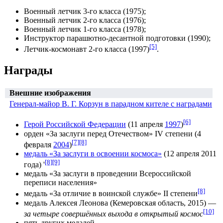
Военный летчик 3-го класса (1975);
Военный летчик 2-го класса (1976);
Военный летчик 1-го класса (1978);
Инструктор парашютно-десантной подготовки (1990);
[5]
Летчик-космонавт 2-го класса (1997)
.
Награды
Внешние изображения
Генерал-майор В. Г. Корзун в парадном кителе с наградами
[6]
Герой Российской Федерации
(
11 апреля
1997
)
орден «За заслуги перед Отечеством»
IV степени (
4
[7]
[8]
февраля
2004
)
медаль «За заслуги в освоении космоса»
(
12 апреля
2011
[8]
[9]
года
) '
медаль «За заслуги в проведении Всероссийской
переписи населения»
[8]
медаль «За отличие в воинской службе»
II степени
медаль Алексея Леонова
(Кемеровская область, 2015) —
[10]
за четыре совершённых выхода в открытый космос
пять других медалей