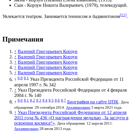
Сын - Корзун Никита Валерьевич, (1979), телеведущий.
[11]
Увлекается театром. Занимается теннисом и бадминтоном
.
Примечания
↑
Валерий Григорьевич Корзун
↑
Валерий Григорьевич Корзун
↑
Валерий Григорьевич Корзун
↑
Валерий Григорьевич Корзун
↑
Валерий Григорьевич Корзун
6,0
6,1
↑
Указ Президента Российской Федерации
от 11
апреля 1997 г. № 342
↑
Указ Президента Российской Федерации от 4 февраля
2004 г. № 140
8,0
8,1
8,2
8,3
8,4
8,5
8,6
8,7
↑
Биография на сайте ЦПК
.
Дата
обращения: 29 сентября 2014.
Архивировано
5 марта 2021 года.
↑
Указ Президента Российской Федерации от 12 апреля
2011 года № 436 «О награждении медалью „За заслуги в
освоении космоса“»
.
Дата обращения: 12 апреля 2011.
Архивировано
28 июля 2013 года.