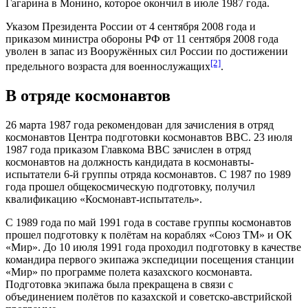
Гагарина в Монино, которое окончил в июле 1987 года.
Указом Президента России от 4 сентября 2008 года и
приказом министра обороны РФ от 11 сентября 2008 года
уволен в запас из Вооружённых сил России по достижении
[2]
предельного возраста для военнослужащих
.
В отряде космонавтов
26 марта 1987 года рекомендован для зачисления в отряд
космонавтов Центра подготовки космонавтов ВВС. 23 июля
1987 года приказом Главкома ВВС зачислен в отряд
космонавтов на должность кандидата в космонавты-
испытатели 6-й группы отряда космонавтов. С 1987 по 1989
года прошел общекосмическую подготовку, получил
квалификацию «Космонавт-испытатель».
С 1989 года по май 1991 года в составе группы космонавтов
прошел подготовку к полётам на кораблях «Союз ТМ» и ОК
«Мир». До 10 июля 1991 года проходил подготовку в качестве
командира первого экипажа экспедиции посещения станции
«Мир» по программе полета казахского космонавта.
Подготовка экипажа была прекращена в связи с
объединением полётов по казахской и советско-австрийской