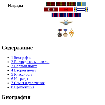
Награды
Содержание
1
Биография
2
В отряде космонавтов
3
Первый полёт
4
Второй полёт
5
Классность
6
Награды
7
Семья и увлечения
8
Примечания
Биография