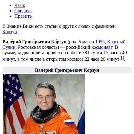
Язык
Следить
Править
В Знание.Вики есть статьи о других людях с фамилией
Корзун
.
Вале́рий Григо́рьевич Ко́рзун
(род.
5 марта
1953
,
Красный
Сулин
,
Ростовская область
) — российский
космонавт
. В
сумме, за два полёта провёл на орбите 381 сутки 15 часов 40
[1]
минут, в том числе в открытом космосе 22 часа 20 минут
.
Валерий Григорьевич Корзун