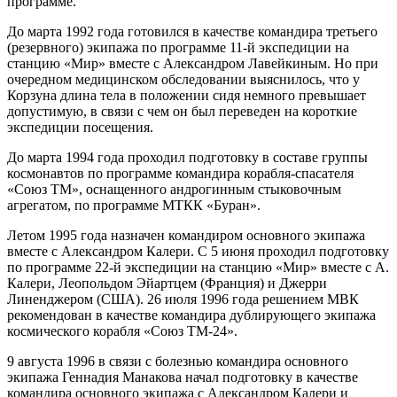
программе.
До марта 1992 года готовился в качестве командира третьего
(резервного) экипажа по программе 11-й экспедиции на
станцию «Мир» вместе с Александром Лавейкиным. Но при
очередном медицинском обследовании выяснилось, что у
Корзуна длина тела в положении сидя немного превышает
допустимую, в связи с чем он был переведен на короткие
экспедиции посещения.
До марта 1994 года проходил подготовку в составе группы
космонавтов по программе командира корабля-спасателя
«Союз ТМ», оснащенного андрогинным стыковочным
агрегатом, по программе МТКК «Буран».
Летом 1995 года назначен командиром основного экипажа
вместе с Александром Калери. С 5 июня проходил подготовку
по программе 22-й экспедиции на станцию «Мир» вместе с А.
Калери, Леопольдом Эйартцем (Франция) и Джерри
Линенджером (США). 26 июля 1996 года решением МВК
рекомендован в качестве командира дублирующего экипажа
космического корабля «Союз ТМ-24».
9 августа 1996 в связи с болезнью командира основного
экипажа Геннадия Манакова начал подготовку в качестве
командира основного экипажа с Александром Калери и