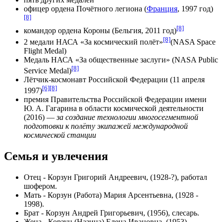
офицер
ордена Почётного легиона
(
Франция
, 1997 год)
[8]
[8]
командор
ордена Короны
(
Бельгия
, 2011 год)
[8]
2 медали НАСА «За космический полёт»
(NASA Space
Flight Medal)
Медаль НАСА «За общественные заслуги» (NASA Public
[8]
Service Medal)
Лётчик-космонавт Российской Федерации
(11 апреля
[6]
[8]
1997)
премия Правительства Российской Федерации имени
Ю. А. Гагарина в области космической деятельности
(2016) —
за создание технологии многосегментной
подготовки к полёту экипажей международной
космической станции
Семья и увлечения
Отец - Корзун Григорий Андреевич, (1928-?), работал
шофером.
Мать - Корзун (Работа) Мария Арсентьевна, (1928 -
1998).
Брат - Корзун Андрей Григорьевич, (1956), слесарь.
Жена - Корзун (Назина) Елена Ивановна, (1953).