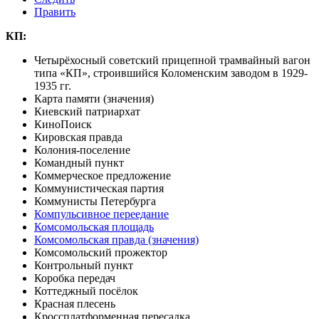
Править
КП:
Четырёхосный советский прицепной трамвайный вагон
типа «КП», строившийся
Коломенским заводом
в 1929-
1935 гг.
Карта памяти (значения)
Киевский патриархат
КиноПоиск
Кировская правда
Колония-поселение
Командный пункт
Коммерческое предложение
Коммунистическая партия
Коммунисты Петербурга
Компульсивное переедание
Комсомольская площадь
Комсомольская правда (значения)
Комсомольский прожектор
Контрольный пункт
Коробка передач
Коттеджный посёлок
Красная плесень
Кроссплатформенная пересадка