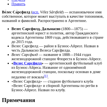
Править
Ве́лес Са́рсфилд
(
исп.
Vélez Sársfield
) — испаноязычное имя
собственное, которое может выступать в качестве топонимов,
названий и фамилий. Распространено в Аргентине.
Велес Сарсфилд, Дальмасио
(1800—1875) —
аргентинский юрист и политик, автор Гражданского
кодекса Аргентины 1869 года, действовавшего в стране
до 2015 года.
Велес Сарсфилд
— район в Буэнос-Айресе. Назван в
честь Дальмасио Велеса Сарсфилда.
Велес Сарсфилд
— название в 1888—1944 годах
железнодорожной станции
Флореста
в Буэнос-Айресе.
«
Велес Сарсфилд
»
— аргентинский футбольный клуб
из Буэнос-Айреса. Название от одноимённой
железнодорожной станции, поскольку основан в доме
[1]
недалеко от вокзала
.
«
Велес Сарсфилд
» — стадион футбольного клуба
«Велес Сарсфилд» и сборной Аргентины по регби в
Буэнос-Айресе. Назван по клубу.
Примечания