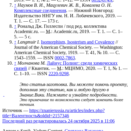
↑
Наумов В. И., Мацулевич Ж. В., Ковалева О. Н.
Комплексные соединения
. — Нижний Новгород:
Издательство ННГУ им. Н. И. Лобачевского, 2019. —
Т. 1. — С. 17. — 173 с.
↑
Рональд Дж. Гиллеспи / под ред. коллектива
Academic.ru. —
М.
: Academic.ru, 2019. — Т. 1. — С. 1–
5. — 5 с.
↑
Langmuir I.
Isomorphism, Isosterism and Covalence
//
Journal of the American Chemical Society. — Washington:
American Chemical Society, 1919. —
Т. 41
,
№ 10
. —
С.
1543–1559
. —
ISSN
0002-7863
.
↑
Молчанова М.
Лайнус Полинг: среди химических
связей
// Квантик. —
М.
: МЦНМО, 2020. —
Т. 1
,
№ 1
. —
С. 1–10
. —
ISSN
2220-9298
.
Это статья-заготовка. Вы можете помочь проекту,
дополнив эту статью, как и любую другую в
Знание.Вики.
Нажмите и узнайте подробности
.
Это примечание по возможности следует заменить
более
точным
.
Источник —
https://znanierussia.ru/articles/index.php?
title=Валентность&oldid=2157346
Последний раз редактировалась 24 октября 2025 в 11:06
Авторы: Senik, Vadym Content,
Светлана Ваганова