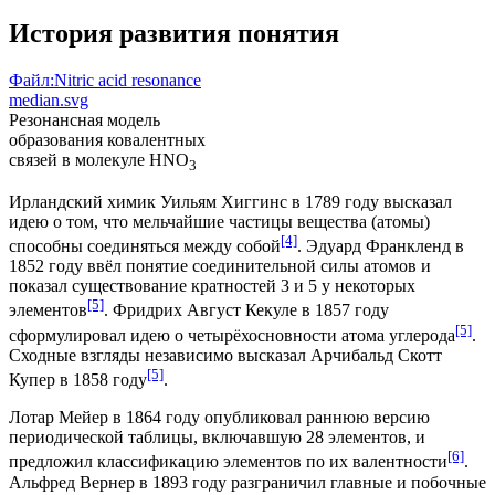
История развития понятия
Файл:Nitric acid resonance
median.svg
Резонансная модель
образования ковалентных
связей в молекуле HNO
3
Ирландский химик Уильям Хиггинс в 1789 году высказал
идею о том, что мельчайшие частицы вещества (атомы)
[4]
способны соединяться между собой
. Эдуард Франкленд в
1852 году ввёл понятие соединительной силы атомов и
показал существование кратностей 3 и 5 у некоторых
[5]
элементов
. Фридрих Август Кекуле в 1857 году
[5]
сформулировал идею о четырёхосновности атома углерода
.
Сходные взгляды независимо высказал
Арчибальд Скотт
[5]
Купер
в 1858 году
.
Лотар Мейер в 1864 году опубликовал раннюю версию
периодической таблицы, включавшую 28 элементов, и
[6]
предложил классификацию элементов по их валентности
.
Альфред Вернер в 1893 году разграничил главные и побочные