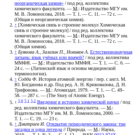
неорганическая химия»
/ под ред. коллектива
химического факультета. —
М.
: Издательство МГУ им.
М. В. Ломоносова, 2018. — Т. 1. — С. 11. — 72 с. —
(Общая и неорганическая химия).
↑
[Химическая связь и строение молекул Химическая
связь и строение молекул] / под ред. коллектива
химического факультета. —
М.
: Издательство МГУ им.
М. В. Ломоносова, 2018. — Т. 1. — С. 11. — 72 с. —
(Общая химия).
↑
Буянова А., Залазин П., Новиков А.
Естественнонаучная
латынь: язык учёных или врачей?
/ под ред. коллектива
ММФЯ. —
М.
: Издательство ММФЯ. — Т. 1. — С. 6. —
24 с. — (Латинский язык и основы медицинской
терминологии).
↑
Содди Ф.
История атомной энергии / пер. с англ. М.
Ю. Богданова и др. Под ред. А. Н. Кривомазова, Д. Н.
Трифонова. —
М.
: Атомиздат, 1979. — Т. 1. — С. 49–
58. — 287 с. — (The Story of Atomic Energy).
5,0
5,1
5,2
↑
Введение в историю химической науки
/ под
ред. коллектива химического факультета. —
М.
:
Издательство МГУ им. М. В. Ломоносова, 2000. —
Т. 1. — С. 19. — 23 с.
↑
Дмитриев И.
Открытие периодического закона: три
загадки и одна легенда
// Природа. —
М.
: Наука,
2019. —
Т. 1
,
№ 2
. —
С. 1–12
. —
ISSN
0032-874X
.