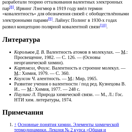
разработали теорию отталкивания валентных электронных
[8]
пар
. Ирвинг Лэнгмюр в 1919 году ввёл термин
«ковалентность» для обозначения связей с обобществлёнными
[9]
электронными парами
. Лайнус Полинг в 1930-х годах
[10]
развил концепцию полярной ковалентной связи
.
Литература
Корольков Д. В.
Валентность атомов в молекулах. —
М.
:
Просвещение, 1982. — С. 126. — (Основы
неорганической химии).
Картмелл, Фоулс.
Валентность и строение молекул. —
М.
: Химия, 1979. — С. 360.
Коулсон Ч.
алентность. —
М.
: Мир, 1965.
Развитие учения о валентности / под ред. Кузнецова В.
И.. —
М.
: Химия, 1977. — 248 с.
Паулинг Л.
Природа химической связи. — М., Л.: Гос.
НТИ хим. литературы, 1974.
Примечания
↑
Основные понятия химии. Элементы химической
термодинамики. Лекция № 2 курса «Общая и