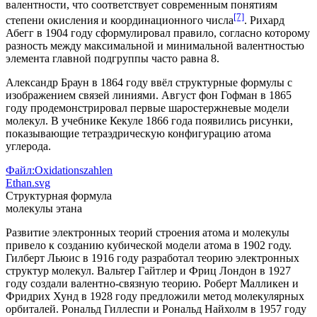
валентности, что соответствует современным понятиям
[7]
степени окисления и координационного числа
. Рихард
Абегг в 1904 году сформулировал правило, согласно которому
разность между максимальной и минимальной валентностью
элемента главной подгруппы часто равна 8.
Александр Браун в 1864 году ввёл структурные формулы с
изображением связей линиями. Август фон Гофман в 1865
году продемонстрировал первые шаростержневые модели
молекул. В учебнике Кекуле 1866 года появились рисунки,
показывающие тетраэдрическую конфигурацию атома
углерода.
Файл:Oxidationszahlen
Ethan.svg
Структурная формула
молекулы этана
Развитие электронных теорий строения атома и молекулы
привело к созданию кубической модели атома в 1902 году.
Гилберт Льюис в 1916 году разработал теорию электронных
структур молекул. Вальтер Гайтлер и Фриц Лондон в 1927
году создали валентно-связную теорию. Роберт Малликен и
Фридрих Хунд в 1928 году предложили метод молекулярных
орбиталей. Рональд Гиллеспи и Рональд Найхолм в 1957 году