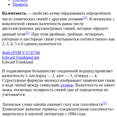
Править
Вале́нтность
— свойство атома образовывать определённое
[1]
число химических связей с другими атомами
. В
молекулах
с
ковалентной связью валентность равна числу
двухэлектронных двухцентровых связей, которые образует
[2]
данный атом
. При этом двойные, тройные, четверные,
пятерные и шестерные связи учитываются соответственно как
2, 3, 4, 5 и 6 единиц валентности.
Файл:PSM V15 D740
Edward Frankland.jpg
Edward Frankland
В подавляющем большинстве соединений водород проявляет
валентность 1, кислород — 2, азот — 3, углерод — 4.
Структурные формулы молекул изображают химические связи
в виде линий между символами
атомов
. Валентность не имеет
знака, поскольку полярность связей при её определении не
учитывается.
[3]
Латинское слово valentia означает силу или способность
.
Химическое значение термина «соединительная способность»
закрепилось в научной литературе с 1884 года.