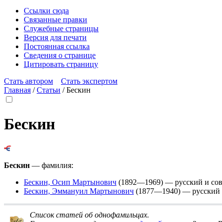
Ссылки сюда
Связанные правки
Служебные страницы
Версия для печати
Постоянная ссылка
Сведения о странице
Цитировать страницу
Стать автором
Стать экспертом
Главная
/
Статьи
/
Бескин
Бескин
Бескин
— фамилия:
Бескин, Осип Мартынович
(1892—1969) — русский и сов
Бескин, Эммануил Мартынович
(1877—1940) — русский и
Список статей об однофамильцах
.