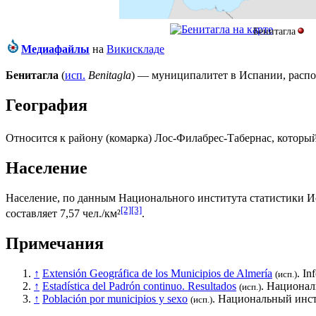
Бенитагла
Медиафайлы
на
Викискладе
Бенитагла
(
исп.
Benitagla
) — муниципалитет в
Испании
, рас
География
Относится к району (
комарка
)
Лос-Филабрес-Табернас
, которы
Население
Население, по данным
Национального института статистики 
[2]
[3]
составляет 7,57 чел./км²
.
Примечания
↑
Extensión Geográfica de los Municipios de Almería
. In
(исп.)
↑
Estadística del Padrón continuo. Resultados
.
Национал
(исп.)
↑
Población por municipios y sexo
.
Национальный инст
(исп.)