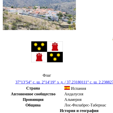
Флаг
37°13′54″ с. ш.
2°14′19″ з. д.
/
37.23180111° с. ш. 2.238827
Страна
Испания
Автономное сообщество
Андалусия
Провинция
Альмерия
Община
Лос-Филабрес-Табернас
История и география