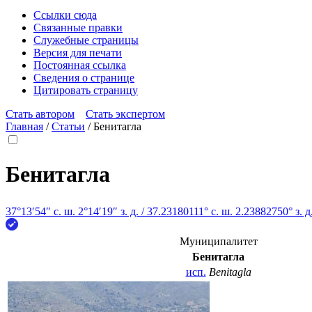
Ссылки сюда
Связанные правки
Служебные страницы
Версия для печати
Постоянная ссылка
Сведения о странице
Цитировать страницу
Стать автором
Стать экспертом
Главная
/
Статьи
/
Бенитагла
Бенитагла
37°13′54″ с. ш.
2°14′19″ з. д.
/
37.23180111° с. ш. 2.23882750° з. д
Муниципалитет
Бенитагла
исп.
Benitagla