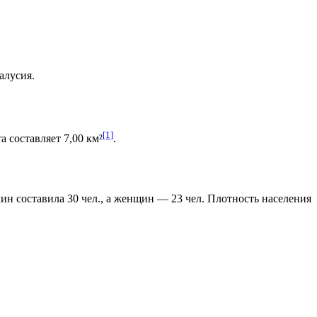
алусия
.
[1]
 составляет 7,00 км²
.
чин составила 30 чел., а женщин — 23 чел. Плотность населения