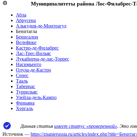
Муниципалитеты района
Лос-Филабрес-Т
Абла
Абрусена
Алькудия-де-Монтеагуд
Бенитагла
Бенисалон
Велефике
Кастро-де-Филабрес
Лас-Трес-Вильяс
Лукайнена-де-лас-Торрес
Насимьенто
Олула-де-Кастро
Сенес
Тааль
Табернас
Туррильяс
Улейла-дель-Кампо
Финьяна
Хергаль
Данная статья
имеет статус «проверенной»
. Это го
Источник —
https://znanierussia.ru/articles/index.php?title=Бени