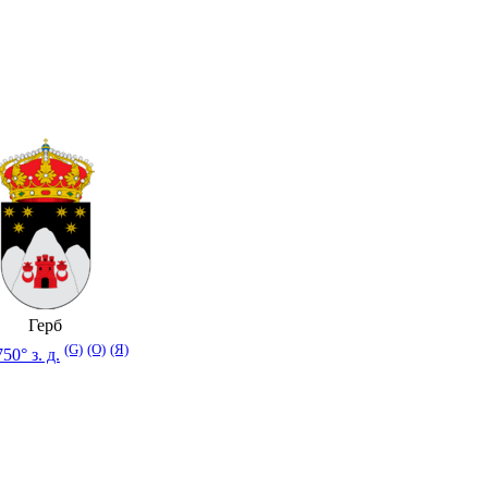
Герб
(G)
(O)
(Я)
50° з. д.