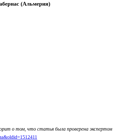
абернас
(
Альмерия
)
ворит о том, что статья была проверена экспертом
тагла&oldid=1512411