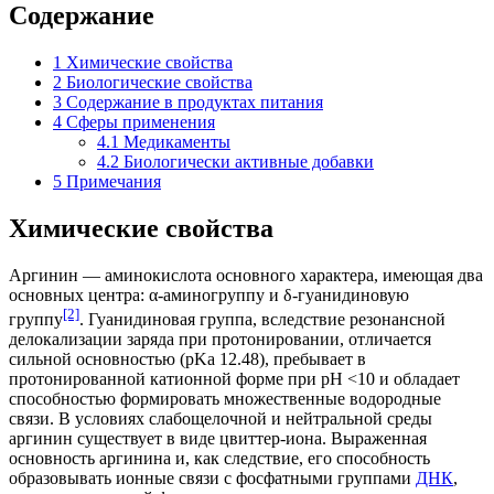
Содержание
1
Химические свойства
2
Биологические свойства
3
Содержание в продуктах питания
4
Сферы применения
4.1
Медикаменты
4.2
Биологически активные добавки
5
Примечания
Химические свойства
Аргинин — аминокислота основного характера, имеющая два
основных центра: α-аминогруппу и δ-гуанидиновую
[2]
группу
. Гуанидиновая группа, вследствие резонансной
делокализации заряда при протонировании, отличается
сильной основностью (pKa 12.48), пребывает в
протонированной катионной форме при pH <10 и обладает
способностью формировать множественные водородные
связи. В условиях слабощелочной и нейтральной среды
аргинин существует в виде цвиттер-иона. Выраженная
основность аргинина и, как следствие, его способность
образовывать ионные связи с фосфатными группами
ДНК
,