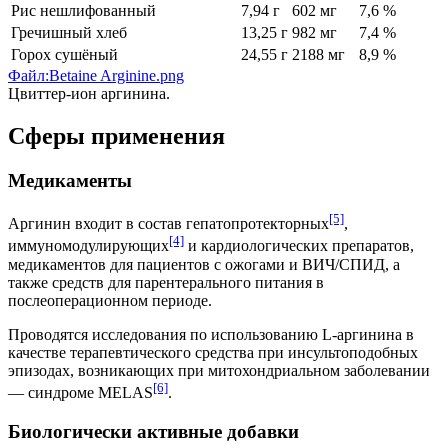
Рис нешлифованный
7,94 г
602 мг
7,6 %
Гречишный хлеб
13,25 г
982 мг
7,4 %
Горох сушёный
24,55 г
2188 мг
8,9 %
Файл:Betaine Arginine.png
Цвиттер-ион аргинина.
Сферы применения
Медикаменты
[5]
Аргинин входит в состав гепатопротекторных
,
[4]
иммуномодулирующих
и кардиологических препаратов,
медикаментов для пациентов с ожогами и ВИЧ/СПИД, а
также средств для парентерального питания в
послеоперационном периоде.
Проводятся исследования по использованию L-аргинина в
качестве терапевтического средства при инсультоподобных
эпизодах, возникающих при митохондриальном заболевании
[6]
— синдроме MELAS
.
Биологически активные добавки