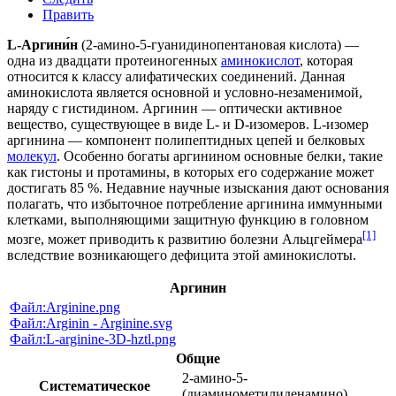
Править
L-Аргини́н
(2-амино-5-гуанидинопентановая кислота) —
одна из двадцати протеиногенных
аминокислот
, которая
относится к классу алифатических соединений. Данная
аминокислота является основной и условно-незаменимой,
наряду с гистидином. Аргинин — оптически активное
вещество, существующее в виде L- и D-изомеров. L-изомер
аргинина — компонент полипептидных цепей и белковых
молекул
. Особенно богаты аргинином основные белки, такие
как гистоны и протамины, в которых его содержание может
достигать 85 %. Недавние научные изыскания дают основания
полагать, что избыточное потребление аргинина иммунными
клетками, выполняющими защитную функцию в головном
[1]
мозге, может приводить к развитию болезни Альцгеймера
вследствие возникающего дефицита этой аминокислоты.
Аргинин
Файл:Arginine.png
Файл:Arginin - Arginine.svg
Файл:L-arginine-3D-hztl.png
Общие
2-​амино-​5-​​
Систематическое
(диаминометилиденамино)​