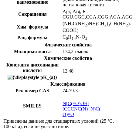
наименование
пентановая кислота
Арг, Arg, R
Сокращения
CGU,CGC,CGA,CGG
;
AGA,AGG
(NH-C(NH
)NH(CH
)
CH(NH
)-
2
2
3
2
Хим. формула
COOH)
C
H
N
O
Рац. формула
6
14
4
2
Физические свойства
Молярная масса
174,2 г/
моль
Химические свойства
Константа диссоциации
кислоты
12,48
Классификация
Рег. номер CAS
74-79-3
N[C(=O)OH]
SMILES
(CCCNC(N)=N)C(
O)=O
Приведены данные для
стандартных условий
(25 °C,
100 кПа), если не указано иное.