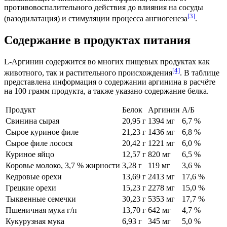
противовоспалительного действия до влияния на сосуды
[3]
(вазодилатация) и стимуляции процесса ангиогенеза
.
Содержание в продуктах питания
L-Аргинин содержится во многих пищевых продуктах как
[4]
животного, так и растительного происхождения
. В таблице
представлена информация о содержании аргинина в расчёте
на 100 грамм продукта, а также указано содержание белка.
Продукт
Белок
Аргинин
А/Б
Свинина сырая
20,95 г
1394 мг
6,7 %
Сырое куриное филе
21,23 г
1436 мг
6,8 %
Сырое филе лосося
20,42 г
1221 мг
6,0 %
Куриное яйцо
12,57 г
820 мг
6,5 %
Коровье молоко, 3,7 % жирности
3,28 г
119 мг
3,6 %
Кедровые орехи
13,69 г
2413 мг
17,6 %
Грецкие орехи
15,23 г
2278 мг
15,0 %
Тыквенные семечки
30,23 г
5353 мг
17,7 %
Пшеничная мука г/п
13,70 г
642 мг
4,7 %
Кукурузная мука
6,93 г
345 мг
5,0 %