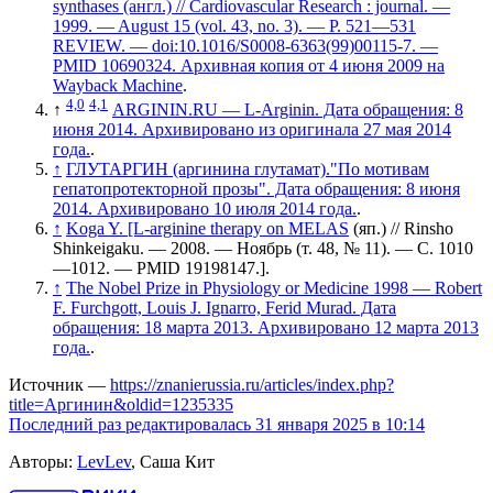
synthases (англ.) // Cardiovascular Research : journal. —
1999. — August 15 (vol. 43, no. 3). — P. 521—531
REVIEW. — doi:10.1016/S0008-6363(99)00115-7. —
PMID 10690324. Архивная копия от 4 июня 2009 на
Wayback Machine
.
4,0
4,1
↑
ARGININ.RU — L-Arginin. Дата обращения: 8
июня 2014. Архивировано из оригинала 27 мая 2014
года.
.
↑
ГЛУТАРГИН (аргинина глутамат)."По мотивам
гепатопротекторной прозы". Дата обращения: 8 июня
2014. Архивировано 10 июля 2014 года.
.
↑
Koga Y. [L-arginine therapy on MELAS
(яп.) // Rinsho
Shinkeigaku. — 2008. — Ноябрь (т. 48, № 11). — С. 1010
—1012. — PMID 19198147.]
.
↑
The Nobel Prize in Physiology or Medicine 1998 — Robert
F. Furchgott, Louis J. Ignarro, Ferid Murad. Дата
обращения: 18 марта 2013. Архивировано 12 марта 2013
года.
.
Источник —
https://znanierussia.ru/articles/index.php?
title=Аргинин&oldid=1235335
Последний раз редактировалась 31 января 2025 в 10:14
Авторы:
LevLev
, Саша Кит