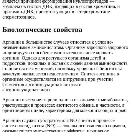
является причиной формирования нуклеопротеидов —
комплексов гистон-ДНК, входящих в состав хроматина, и
протамин-ДНК, присутствующих в гетерохроматине
сперматозоидов.
Биологические свойства
Аргинин в большинстве случаев относится к условно-
незаменимым аминокислотам.
Организм
взрослого здорового
индивидуума способен самостоятельно синтезировать
аргинин. Однако для растущего организма детей и
подростков, пожилых и больных людей данная аминокислота
становится незаменимой, поскольку уровень её биосинтеза
зачастую оказывается недостаточным. Синтез аргинина в
организме осуществляется из цитруллина при участии
ферментов аргининсукцинатсинтазы и
аргининсукцинатлиазы.
Аргинин выступает в роли одного из ключевых метаболитов,
участвующих в процессах азотистого обмена, в частности, в
орнитиновом цикле, характерном для млекопитающих и рыб.
Аргинин служит субстратом для NO-синтаз в процессе
синтеза оксида азота (NO) — локального тканевого гормона,
оказывающего множественные эффекты, начиная от