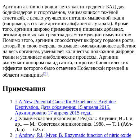
Аргинин активно продвигается как ингредиент БАД для
бодибилдеров и спортсменов, занимающихся тяжёлой
атлетикой, с целью улучшения питания мышечной ткани
(например, в составе аргинин альфа-кетоглутарата). Кроме
того, аргинин широко применяется в пищевых добавках,
рекламируемых как средства для «стимуляции иммунитета».
Помимо этого, аргинин способствует выбросу гормона роста,
который, в свою очередь, оказывает омолаживающее действие
на весь организм, уменьшает количество подкожной жировой
ткани и усиливает анаболические процессы. Аргинин
выступает донором оксида азота, открытие биологических
эффектов которого было отмечено Нобелевской премией в
[7]
области медицины
.
Примечания
↑
A New Potential Cause for Alzheimer’s: Arginine
Deprivation. Дата обращения: 15 апреля 2015.
Архивировано 17 апреля 2015 года.
.
↑
Химическая энциклопедия / Редкол.: Кнунянц И.Л. и
др.. — М.: Советская энциклопедия, 1988. — Т. 1 (Абл-
Дар). — 623 с..
↑
Andrew, P.J.; Myer, B. Enzymatic function of nitric oxide