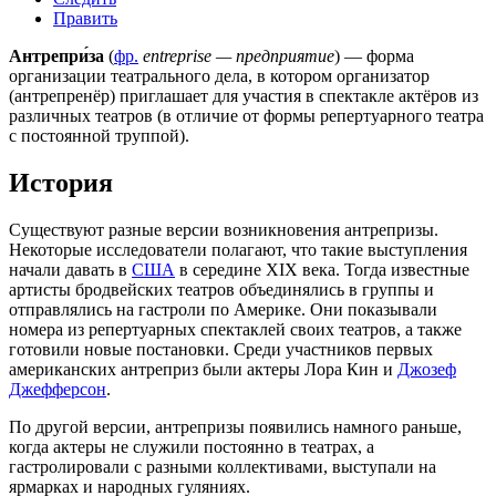
Править
Антрепри́за
(
фр.
entreprise — предприятие
) — форма
организации театрального дела, в котором организатор
(
антрепренёр
) приглашает для участия в
спектакле
актёров
из
различных театров (в отличие от формы
репертуарного театра
с постоянной
труппой
).
История
Существуют разные версии возникновения антрепризы.
Некоторые исследователи полагают, что такие выступления
начали давать в
США
в середине XIX века. Тогда известные
артисты бродвейских театров объединялись в группы и
отправлялись на гастроли по Америке. Они показывали
номера из репертуарных спектаклей своих театров, а также
готовили новые постановки. Среди участников первых
американских антреприз были актеры
Лора Кин
и
Джозеф
Джефферсон
.
По другой версии, антрепризы появились намного раньше,
когда актеры не служили постоянно в театрах, а
гастролировали с разными коллективами, выступали на
ярмарках и народных гуляниях.