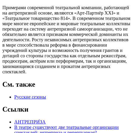
Примерами современной театральной компании, работающей
на антрепризной основе, являются «Арт-Партнёр XXI» и
«Театральное товарищество 814». В современном театральном
мире многие европейские и мировые театральные коллективы
переходят на систему антрепризной самоорганизации, что не
обязательно является признаком коммерческой доминанты их
деятельности. Росту независимых антрепризных коллективов
в мире способствовала реформа в финансировании
учреждений культуры и возможность получения грантов и
дотаций со стороны государства как отдельным режиссёрам,
продюсерам, актёрам или
перформерам
, так и организациям,
занимающимся созданием и прокатом антрепризных
спектаклей.
См. также
Русские сезоны
Ссылки
АНТРЕПРИ́ЗА
В театре существуют две театральные организации
спектаклей: антреприза и репертуарная?