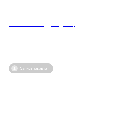
20 мая / 06:30
•
Владимир
Открытый диалог с участником СВО
Запись закрыта
23 апреля / 06:45
•
Владимир
Открытый диалог с участником СВО