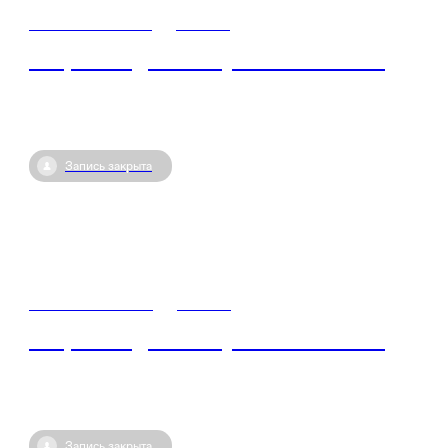
25 июля / 07:00
•
Россия
Открытый диалог с участником СВО
Запись закрыта
24 июля / 07:00
•
Россия
Открытый диалог с участником СВО
Запись закрыта