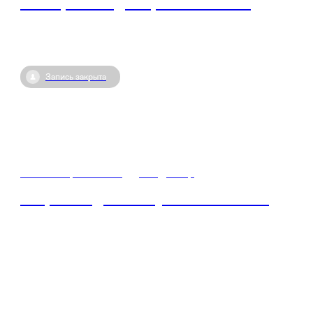
Лекторий Владимирской области
Запись закрыта
16 сентября / 08:25
•
Владимир
Открытый диалог с участником СВО