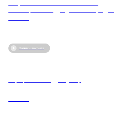
Акция «Россия — семья семей»,
посвященная Году единства народов
России
Запись закрыта
12 февраля / 07:00
•
Владимир
Сила единства: история и будущее
России