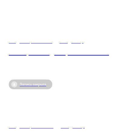
03 декабря / 10:30
•
Владимир
Лекторий Владимирской области
Запись закрыта
03 декабря / 06:30
•
Владимир