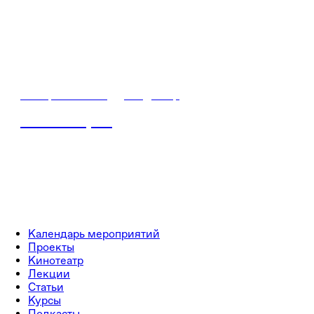
19 марта / 06:30
•
Владимир
Знание.Герои
Календарь мероприятий
Проекты
Кинотеатр
Лекции
Статьи
Курсы
Подкасты