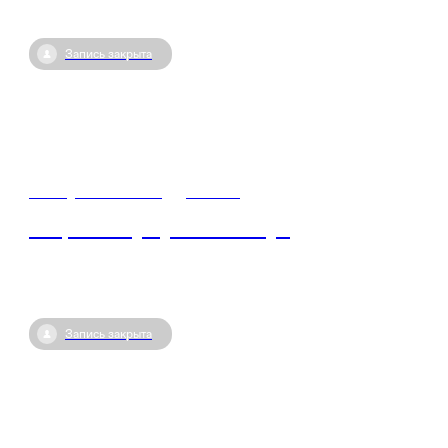
Запись закрыта
11 августа / 09:00
•
Россия
Акция «Служу Отечеству»
Запись закрыта