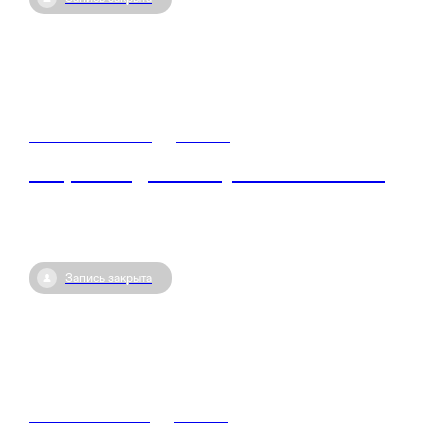
23 июля / 07:00
•
Россия
Открытый диалог с участником СВО
Запись закрыта
25 июня / 07:30
•
Россия