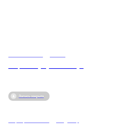
13 июля / 08:00
•
Россия
Акция «Служу Отечеству»
Запись закрыта
18 февраля / 10:30
•
Владимир