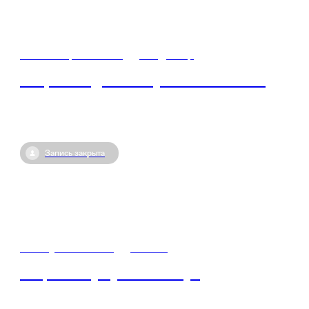
16 сентября / 07:40
•
Владимир
Открытый диалог с участником СВО
Запись закрыта
14 августа / 08:00
•
Россия
Акция «Служу Отечеству»