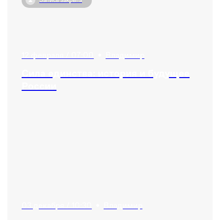
12 февраля / 07:00
•
Владимир
Сила единства: история и будущее
России
03 декабря / 10:30
•
Владимир