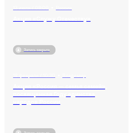
13 июля / 08:00
•
Россия
Акция «Служу Отечеству»
Запись закрыта
18 февраля / 10:30
•
Владимир
Акция «Россия — семья семей»,
посвященная Году единства
народов России
Запись закрыта