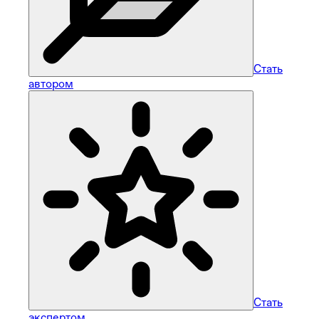
Стать
автором
Стать
экспертом