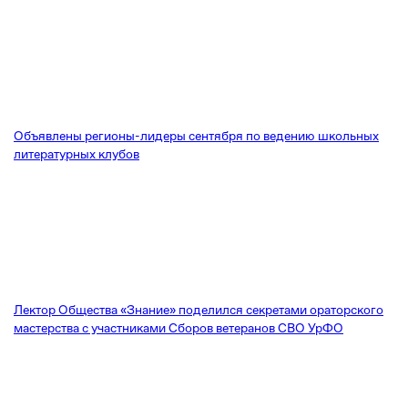
Объявлены регионы-лидеры сентября по ведению школьных
литературных клубов
Лектор Общества «Знание» поделился секретами ораторского
мастерства с участниками Сборов ветеранов СВО УрФО