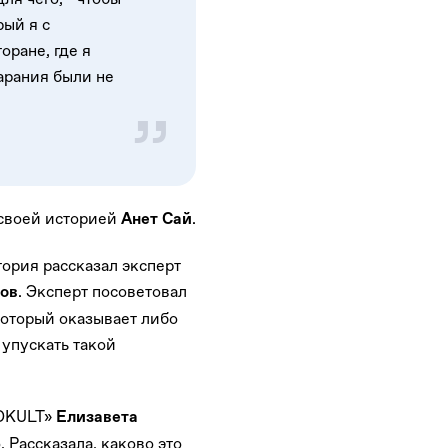
рый я с
оране, где я
тарания были не
 своей историей
.
Анет Сай
ория рассказал эксперт
. Эксперт посоветовал
ов
который оказывает либо
упускать такой
NOKULT»
Елизавета
 Рассказала, каково это