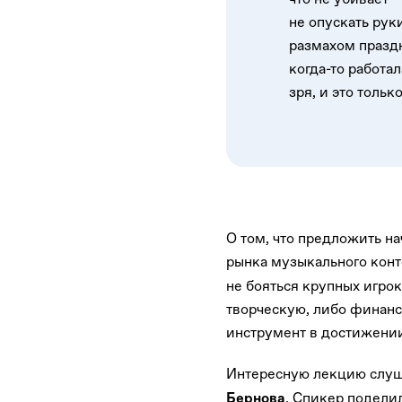
не опускать рук
размахом праздн
когда-то работа
зря, и это тольк
О том, что предложить н
рынка музыкального кон
не бояться крупных игрок
творческую, либо финан
инструмент в достижени
Интересную лекцию слуш
. Спикер подели
Бернова