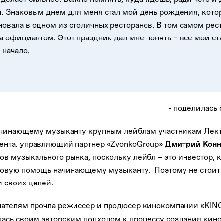
и. Знаковым днем для меня стал мой день рождения, кото
овала в одном из столичных ресторанов. В том самом рест
ла официантом. Этот праздник дал мне понять – все мои с
о начало,
- поделилась
ачинающему музыканту крупным лейблам участникам Лект
тента, управляющий партнер «ZvonkoGroup»
Дмитрий Конн
ов музыкального рынка, поскольку лейбл – это инвестор, 
совую помощь начинающему музыканту. Поэтому не стоит 
и своих целей.
ателям прочла режиссер и продюсер кинокомпании «KI
лась своим авторским подходом к процессу создания кино.