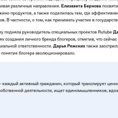
шивая различные направления.
посвяти
Елизавета Бернова
кино продуктов, а также поделилась тем, где эффективнее
в. В частности, о том, как принимать участие в государст
му подняла руководитель специальных проектов Rutube
Да
ях создания личного бренда блогеров, отметив, что сейча
циальной ответственности.
также заострил
Дарья Ряжских
ас понятие блогера эволюционировало.
– каждый активный гражданин, который транслирует ценн
 собственной деятельности, ищет единомышленников, вдох