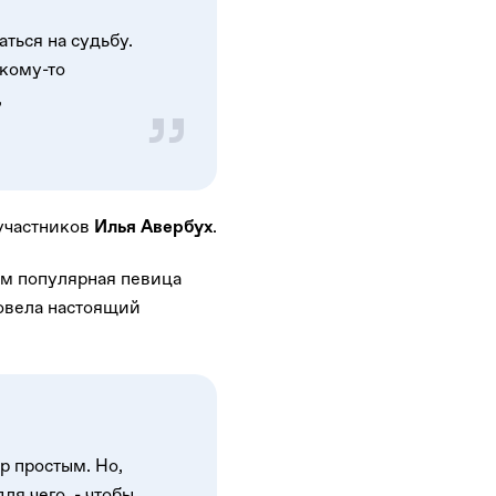
ться на судьбу.
 кому-то
,
 участников
.
Илья Авербух
ям популярная певица
ровела настоящий
р простым. Но,
ля чего, - чтобы