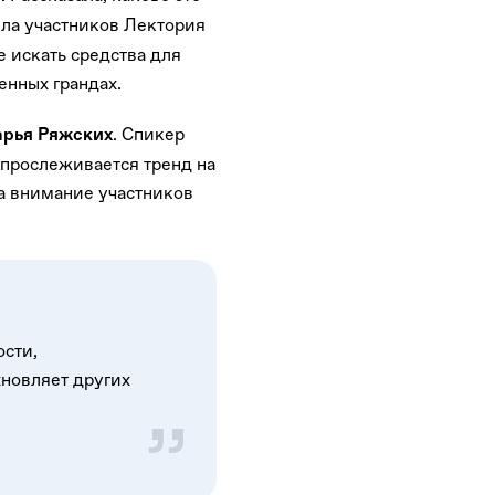
ла участников Лектория
 искать средства для
венных грандах.
. Спикер
рья Ряжских
с прослеживается тренд на
а внимание участников
ости,
новляет других