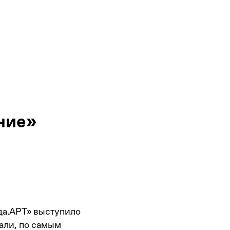
ние»
да.АРТ» выступило
али, по самым