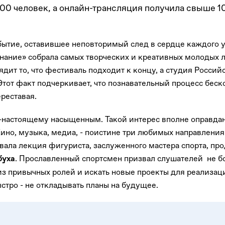
00 человек, а онлайн-трансляция получила свыше 1
бытие, оставившее неповторимый след в сердце каждого у
нание» собрала самых творческих и креативных молодых 
дит то, что фестиваль подходит к концу, а студия Россий
 Этот факт подчеркивает, что познавательный процесс бес
ереставая.
-настоящему насыщенным. Такой интерес вполне оправдан
Кино, музыка, медиа, - поистине три любимых направлен
ала лекция фигуриста, заслуженного мастера спорта, пр
. Прославленный спортсмен призвал слушателей не бо
буха
из привычных ролей и искать новые проекты для реализац
ыстро - не откладывать планы на будущее.