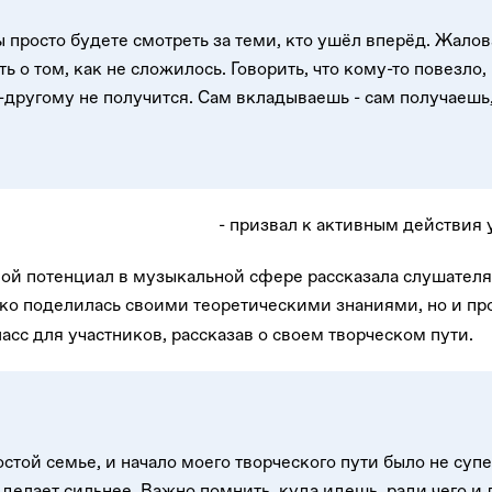
 просто будете смотреть за теми, кто ушёл вперёд. Жалова
ь о том, как не сложилось. Говорить, что кому-то повезло,
о-другому не получится. Сам вкладываешь - сам получаешь
- призвал к активным действия
свой потенциал в музыкальной сфере рассказала слушател
ько поделилась своими теоретическими знаниями, но и п
сс для участников, рассказав о своем творческом пути.
остой семье, и начало моего творческого пути было не супе
 делает сильнее. Важно помнить, куда идешь, ради чего и д