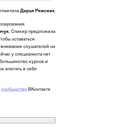
 отметила
.
Дарья Ряжских
дюсирование
. Спикер предложила
нчук
чтобы оставаться
 внимание слушателей на
йчас у специалиста нет
 большинство курсов и
к впитать в себя
в
сообществе
ВКонтакте