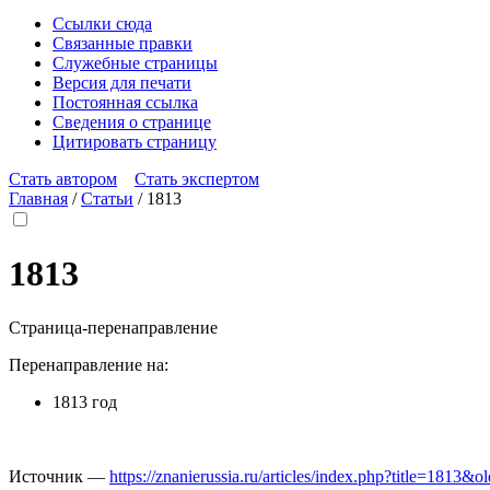
Ссылки сюда
Связанные правки
Служебные страницы
Версия для печати
Постоянная ссылка
Сведения о странице
Цитировать страницу
Стать автором
Стать экспертом
Главная
/
Статьи
/
1813
1813
Страница-перенаправление
Перенаправление на:
1813 год
Источник —
https://znanierussia.ru/articles/index.php?title=1813&