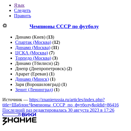
Язык
Следить
Править
Чемпионы СССР по футболу
Динамо (Киев)
(
13
)
Спартак (Москва)
(
12
)
Динамо (Москва)
(
11
)
ЦСКА (Москва)
(
7
)
Торпедо (Москва)
(
3
)
Динамо (Тбилиси)
(
2
)
Днепр (Днепропетровск)
(
2
)
Арарат (Ереван)
(
1
)
Динамо (Минск)
(
1
)
Заря (Ворошиловград)
(
1
)
Зенит (Ленинград)
(
1
)
Источник —
https://znanierussia.ru/articles/index.php?
title=Шаблон:Чемпионы_СССР_по_футболу&oldid=86416
Последний раз редактировалась 30 августа 2023 в 17:26