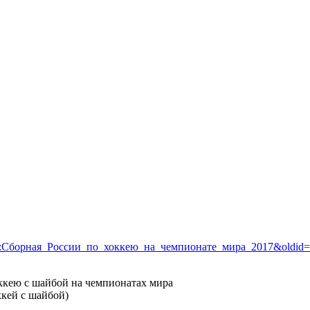
=Шаблон:Сборная_России_по_хоккею_на_чемпионате_мира_2017&oldid
кею с шайбой на чемпионатах мира
кей с шайбой)