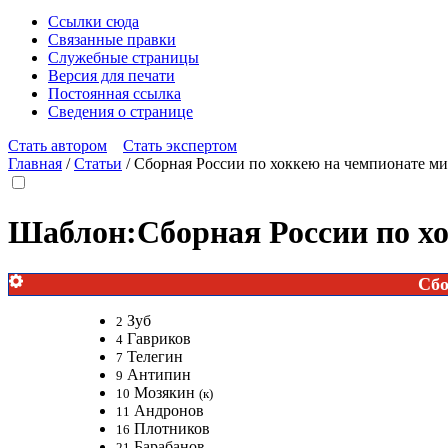
Ссылки сюда
Связанные правки
Служебные страницы
Версия для печати
Постоянная ссылка
Сведения о странице
Стать автором
Стать экспертом
Главная
/
Статьи
/
Сборная России по хоккею на чемпионате ми
Шаблон
:
Сборная России по х
Сбо
Зуб
2
Гавриков
4
Телегин
7
Антипин
9
Мозякин
10
(к)
Андронов
11
Плотников
16
Барабанов
21