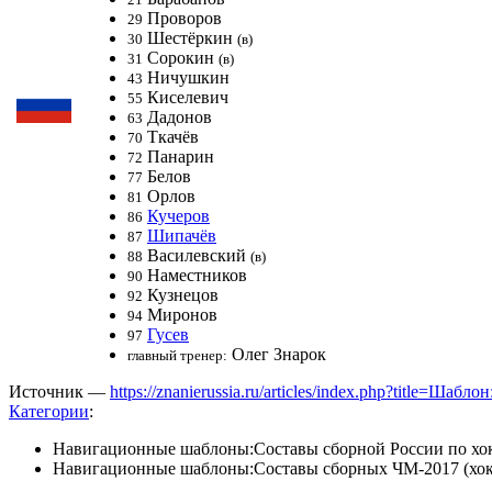
Проворов
29
Шестёркин
30
(в)
Сорокин
31
(в)
Ничушкин
43
Киселевич
55
Дадонов
63
Ткачёв
70
Панарин
72
Белов
77
Орлов
81
Кучеров
86
Шипачёв
87
Василевский
88
(в)
Наместников
90
Кузнецов
92
Миронов
94
Гусев
97
Олег Знарок
главный тренер:
Источник —
https://znanierussia.ru/articles/index.php?title
Категории
:
Навигационные шаблоны:Составы сборной России по хок
Навигационные шаблоны:Составы сборных ЧМ-2017 (хок