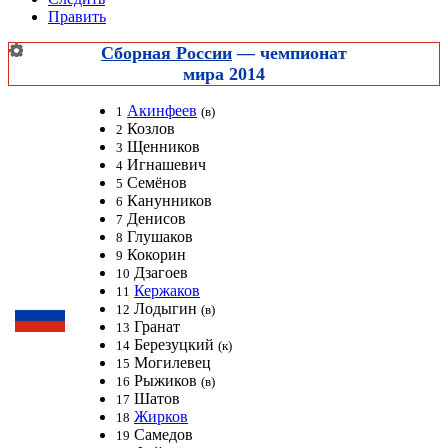
Править
Сборная России
—
чемпионат
мира 2014
Акинфеев
1
(в)
Козлов
2
Щенников
3
Игнашевич
4
Семёнов
5
Канунников
6
Денисов
7
Глушаков
8
Кокорин
9
Дзагоев
10
Кержаков
11
Лодыгин
12
(в)
Гранат
13
Березуцкий
14
(к)
Могилевец
15
Рыжиков
16
(в)
Шатов
17
Жирков
18
Самедов
19