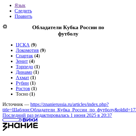
Язык
Следить
Править
Обладатели Кубка России по
футболу
ЦСКА
(
9
)
Локомотив
(
9
)
Спартак
(
4
)
Зенит
(
4
)
Торпедо
(
1
)
Динамо
(
1
)
Ахмат
(
1
)
Рубин
(
1
)
Ростов
(
1
)
Тосно
(
1
)
Источник —
https://znanierussia.ru/articles/index.php?
title=Шаблон:Обладатели_Кубка_России_по_футболу&oldid=17
Последний раз редактировалась 1 июня 2025 в 20:37