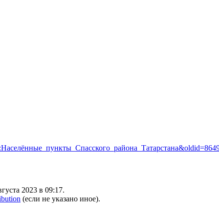
=Шаблон:Населённые_пункты_Спасского_района_Татарстана&oldid=864
густа 2023 в 09:17.
ibution
(если не указано иное).