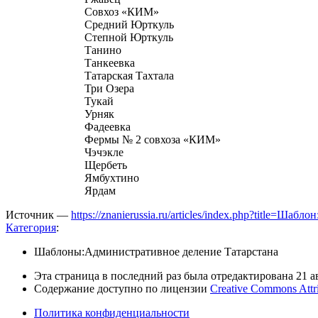
Совхоз «КИМ»
Средний Юрткуль
Степной Юрткуль
Танино
Танкеевка
Татарская Тахтала
Три Озера
Тукай
Урняк
Фадеевка
Фермы № 2 совхоза «КИМ»
Чэчэкле
Щербеть
Ямбухтино
Ярдам
Источник —
https://znanierussia.ru/articles/index.php?title
Категория
:
Шаблоны:Административное деление Татарстана
Эта страница в последний раз была отредактирована 21 ав
Содержание доступно по лицензии
Creative Commons Attr
Политика конфиденциальности