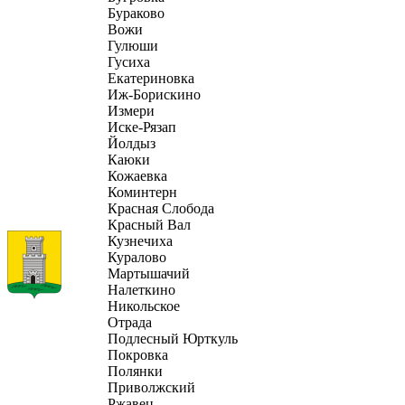
Бураково
Вожи
Гулюши
Гусиха
Екатериновка
Иж-Борискино
Измери
Иске-Рязап
Йолдыз
Каюки
Кожаевка
Коминтерн
Красная Слобода
Красный Вал
Кузнечиха
Куралово
Мартышачий
Налеткино
Никольское
Отрада
Подлесный Юрткуль
Покровка
Полянки
Приволжский
Ржавец