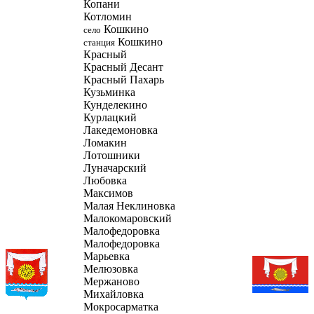
Копани
Котломин
Кошкино
село
Кошкино
станция
Красный
Красный Десант
Красный Пахарь
Кузьминка
Кунделекино
Курлацкий
Лакедемоновка
Ломакин
Лотошники
Луначарский
Любовка
Максимов
Малая Неклиновка
Малокомаровский
Малофедоровка
Малофедоровка
Марьевка
Мелюзовка
Мержаново
Михайловка
Мокросарматка