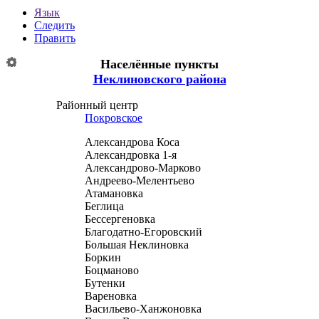
Язык
Следить
Править
Населённые пункты
Неклиновского района
Районный центр
Покровское
Александрова Коса
Александровка 1-я
Александрово-Марково
Андреево-Мелентьево
Атамановка
Беглица
Бессергеновка
Благодатно-Егоровский
Большая Неклиновка
Боркин
Боцманово
Бутенки
Вареновка
Васильево-Ханжоновка