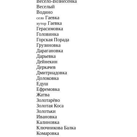
Весело-Вознесенка
Веселый
Водино
Гаевка
село
Гаевка
хутор
Герасимовка
Головинка
Горская Порада
Грузиновка
Дарагановка
Дарьевка
Дейнекин
Деркачев
Дмитриадовка
Долоковка
Едуш
Ефремовка
Жатва
Золотарёво
Золотая Коса
Золотьки
Ивановка
Калиновка
Ключникова Балка
Комаровка