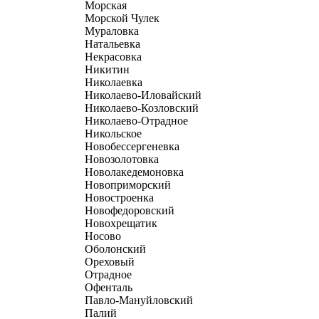
Морская
Морской Чулек
Мураловка
Натальевка
Некрасовка
Никитин
Николаевка
Николаево-Иловайский
Николаево-Козловский
Николаево-Отрадное
Никольское
Новобессергеневка
Новозолотовка
Новолакедемоновка
Новоприморский
Новостроенка
Новофедоровский
Новохрещатик
Носово
Оболонский
Ореховый
Отрадное
Офенталь
Павло-Мануйловский
Палий