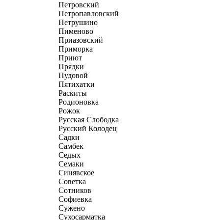
Петровский
Петропавловский
Петрушино
Пименово
Приазовский
Приморка
Приют
Прядки
Пудовой
Пятихатки
Раскиты
Родионовка
Рожок
Русская Слободка
Русский Колодец
Садки
Самбек
Седых
Семаки
Синявское
Советка
Сотников
Софиевка
Сужено
Сухосарматка