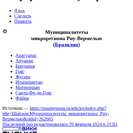
Язык
Следить
Править
Муниципалитеты
микрорегиона
Риу-Вермелью
(
Бразилия
)
Арагуапас
Аруанан
Британия
Гояс
Жусара
Итапирапуан
Матриншан
Санта-Фе-ди-Гояс
Файна
Источник —
https://znanierussia.ru/articles/index.php?
title=Шаблон:Муниципалитеты_микрорегиона_Риу-
Вермелью&oldid=262665
Последний раз редактировалась 29 февраля 2024 в 21:02