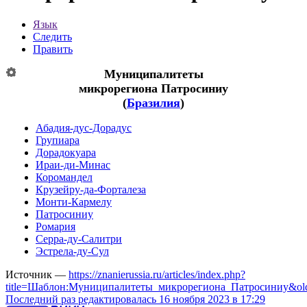
Язык
Следить
Править
Муниципалитеты
микрорегиона
Патросиниу
(
Бразилия
)
Абадия-дус-Дорадус
Групиара
Дорадокуара
Ираи-ди-Минас
Коромандел
Крузейру-да-Форталеза
Монти-Кармелу
Патросиниу
Ромария
Серра-ду-Салитри
Эстрела-ду-Сул
Источник —
https://znanierussia.ru/articles/index.php?
title=Шаблон:Муниципалитеты_микрорегиона_Патросиниу&ol
Последний раз редактировалась 16 ноября 2023 в 17:29